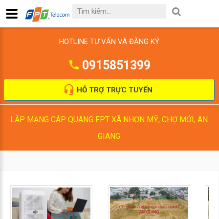
HOTLINE TƯ VẤN VÀ ĐĂNG KÝ
0915851399
HỖ TRỢ TRỰC TUYẾN
LẮP MẠNG CÁP QUANG FPT XÃ NHƠN MỸ, CHỢ MỚI, AN
GIANG