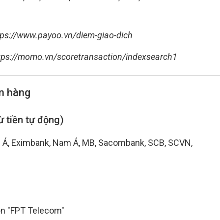
tps://www.payoo.vn/diem-giao-dich
tps://momo.vn/scoretransaction/indexsearch1
ân hàng
ừ tiền tự động)
ng Á, Eximbank, Nam Á, MB, Sacombank, SCB, SCVN,
ọn "FPT Telecom"