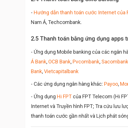
-
Hướng dẫn thanh toán cước Internet của
Nam Á, Techcombank.
2.5 Thanh toán bằng ứng dụng apps t
- Ứng dụng Mobile banking của các ngân h
Á Bank
,
OCB Bank
,
Pvcombank
,
Sacomban
Bank
,
Vietcapitalbank
- Các ứng dụng ngân hàng khác:
Payoo
,
Mo
- Ứng dụng
Hi FPT
của FPT Telecom (Hi FPT
Internet và Truyền hình FPT; Tra cứu lưu l
thanh toán cước gần nhất và Lịch phát són