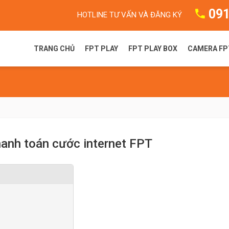
091
HOTLINE TƯ VẤN VÀ ĐĂNG KÝ
TRANG CHỦ
FPT PLAY
FPT PLAY BOX
CAMERA FP
FPT Play là gì?
FPT Play Box S
Camera F
Gói dịch vụ FPT Play
FPT Play Box+ T550
Camera 
Truyền hình FPT
FPT Play Box+ S550
hanh toán cước internet FPT
FPT Play Box+ S400