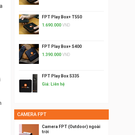
ịa
FPT Play Box+ T550
1.690.000
VND
FPT Play Box+ S400
1.390.000
VND
FPT Play Box S335
i
Giá: Liên hệ
h
CAMERA FPT
Camera FPT (Outdoor) ngoài
trời