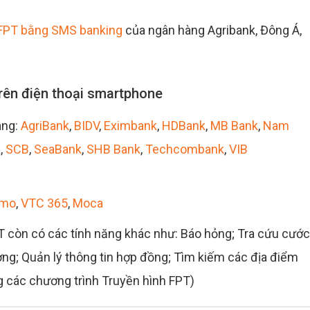
 FPT bằng SMS banking
của ngân hàng Agribank, Đông Á,
rên điện thoại smartphone
àng:
AgriBank
,
BIDV
,
Eximbank
,
HDBank
,
MB Bank
,
Nam
k
,
SCB
,
SeaBank
,
SHB Bank
,
Techcombank
,
VIB
mo
,
VTC 365
,
Moca
 còn có các tính năng khác như: Báo hỏng; Tra cứu cước
ượng; Quản lý thông tin hợp đồng; Tìm kiếm các địa điểm
g các chương trình Truyền hình FPT)