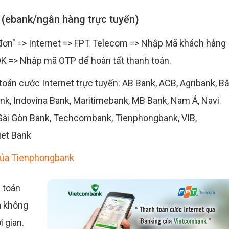
 (ebank/ngân hàng trực tuyến)
đơn" => Internet => FPT Telecom => Nhập Mã khách hàng
 OK => Nhập mã OTP để hoàn tất thanh toán.
oán cước Internet trực tuyến: AB Bank, ACB, Agribank, B
ank, Indovina Bank, Maritimebank, MB Bank, Nam Á, Navi
Sài Gòn Bank, Techcombank, Tienphongbank, VIB,
iet Bank
của Tienphongbank
 toán
a không
 gian.