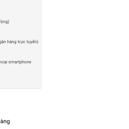
động)
gân hàng trực tuyến)
thoại smartphone
hàng