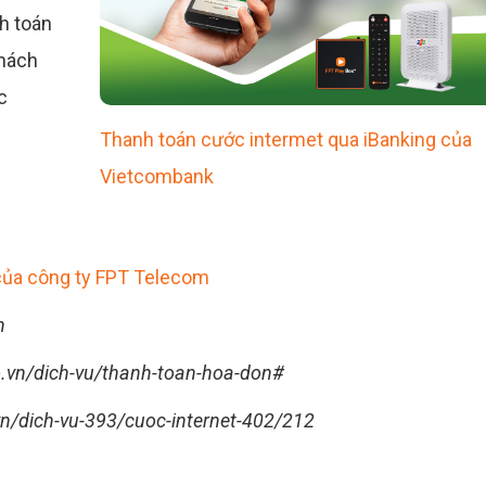
h toán
khách
c
Thanh toán cước intermet qua iBanking của
Vietcombank
 của công ty FPT Telecom
n
.vn/dich-vu/thanh-toan-hoa-don#
.vn/dich-vu-393/cuoc-internet-402/212