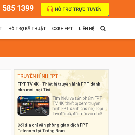
 585 1399
HỖ TRỢ TRỰC TUYẾN
T
HỖ TRỢ KỸ THUẬT
CSKH FPT
LIÊN HỆ
PT Indoor
Thanh toán cước
FPT Outdoor
Địa chỉ VPGD
TRUYỀN HÌNH FPT
FPT TV 4K - Thiết bị truyền hình FPT dành
cho mọi loại Tivi
Tìm hiểu về sản phẩm FPT
TV 4K, thiết bị xem truyền
hình FPT dành cho mọi loại
Tivi đời cũ, đời mới với nhiều
ứng dụng đặc sắc, số lượng
kênh truyền hình lên tới hơn
Đổi địa chỉ văn phòng giao dịch FPT
200 kênh
Telecom tại Trảng Bom