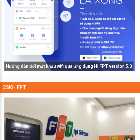
Hướng dẫn đổi mật khẩu wifi qua ứng dụng Hi FPT version 5.0
CSKH FPT