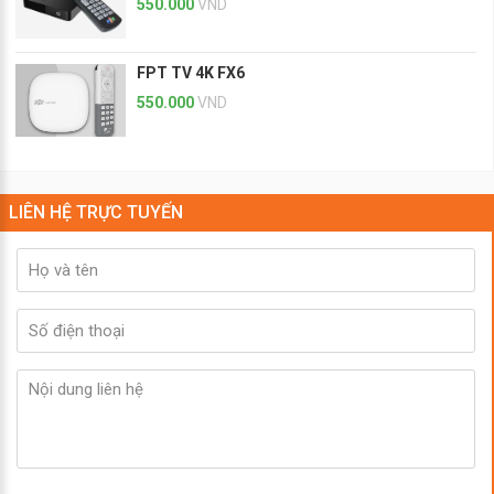
550.000
VND
FPT TV 4K FX6
550.000
VND
LIÊN HỆ TRỰC TUYẾN