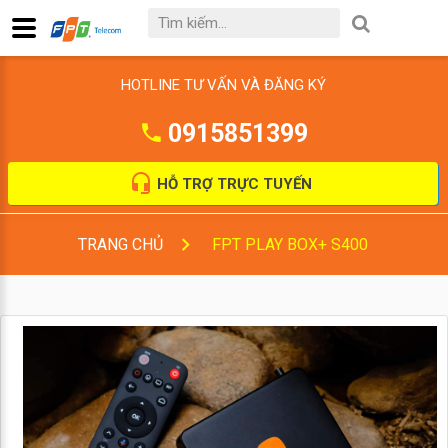
HOTLINE TƯ VẤN VÀ ĐĂNG KÝ
0915851399
HỖ TRỢ TRỰC TUYẾN
TRANG CHỦ
FPT PLAY BOX+ S400