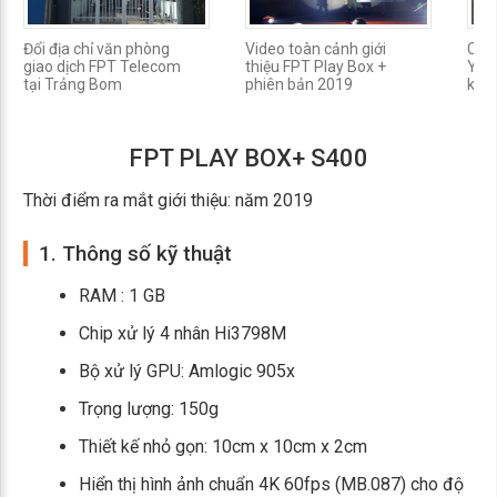
Đổi địa chỉ văn phòng
Video toàn cảnh giới
Có t
giao dịch FPT Telecom
thiệu FPT Play Box +
Yoo
tại Trảng Bom
phiên bản 2019
khô
FPT PLAY BOX+ S400
Thời điểm ra mắt giới thiệu: năm 2019
1. Thông số kỹ thuật
RAM : 1 GB
Chip xử lý 4 nhân Hi3798M
Bộ xử lý GPU: Amlogic 905x
Trọng lượng: 150g
Thiết kế nhỏ gọn: 10cm x 10cm x 2cm
Hiển thị hình ảnh chuẩn 4K 60fps (MB.087) cho độ