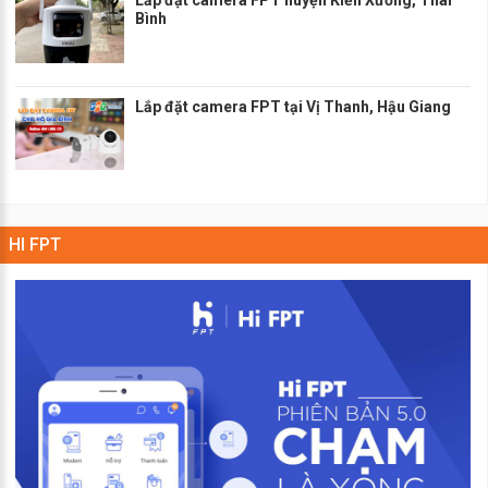
Bình
Lắp đặt camera FPT tại Vị Thanh, Hậu Giang
HI FPT