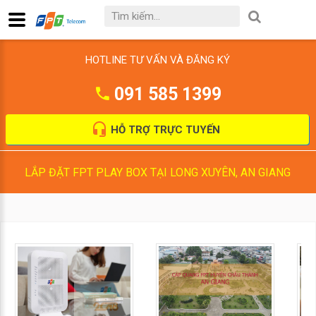
HOTLINE TƯ VẤN VÀ ĐĂNG KÝ
091 585 1399
HỖ TRỢ TRỰC TUYẾN
LẮP ĐẶT FPT PLAY BOX TẠI LONG XUYÊN, AN GIANG