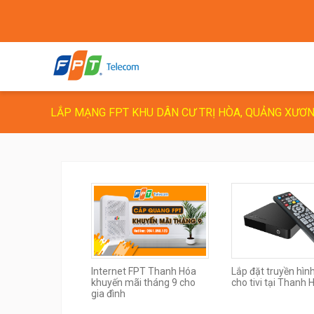
LẮP MẠNG FPT KHU DÂN CƯ TRỊ HÒA, QUẢNG XƯƠ
Internet FPT Thanh Hóa
Lắp đặt truyền hìn
khuyến mãi tháng 9 cho
cho tivi tại Thanh 
gia đình