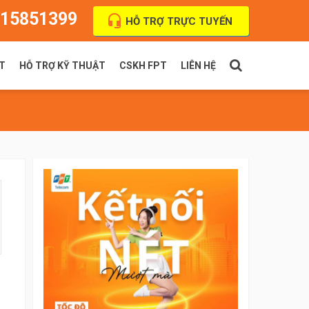
15851399
HỖ TRỢ TRỰC TUYẾN
T
HỖ TRỢ KỸ THUẬT
CSKH FPT
LIÊN HỆ
PT Indoor
Thanh toán cước
FPT Outdoor
Địa chỉ VPGD