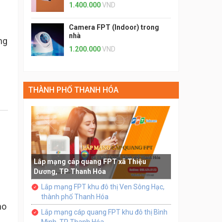
1.400.000
VND
Camera FPT (Indoor) trong
nhà
ng
1.200.000
VND
THÀNH PHỐ THANH HÓA
Lắp mạng cáp quang FPT xã Thiệu
Dương, TP Thanh Hóa
Lắp mạng FPT khu đô thị Ven Sông Hạc,
thành phố Thanh Hóa
ho
Lắp mạng cáp quang FPT khu đô thị Bình
Minh, TP Thanh Hóa