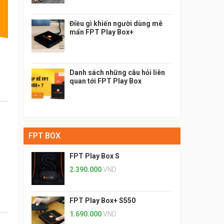
Điều gì khiến người dùng mê
mẩn FPT Play Box+
Danh sách những câu hỏi liên
quan tới FPT Play Box
FPT BOX
FPT Play Box S
2.390.000
VND
FPT Play Box+ S550
1.690.000
VND