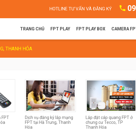
09
HOTLINE TƯ VẤN VÀ ĐĂNG KÝ
TRANG CHỦ
FPT PLAY
FPT PLAY BOX
CAMERA FP
NG, THANH HÓA
FPT Play là gì?
FPT Play Box S
Camera F
Gói dịch vụ FPT Play
FPT Play Box+ T550
Camera 
Truyền hình FPT
FPT Play Box+ S550
FPT Play Box+ S400
h FPT
Dịch vụ đăng ký lắp mạng
Lắp đặt cáp quang FPT ở
Hóa
FPT tại Hà Trung, Thanh
chung cư Tecco, TP
Hóa
Thanh Hóa