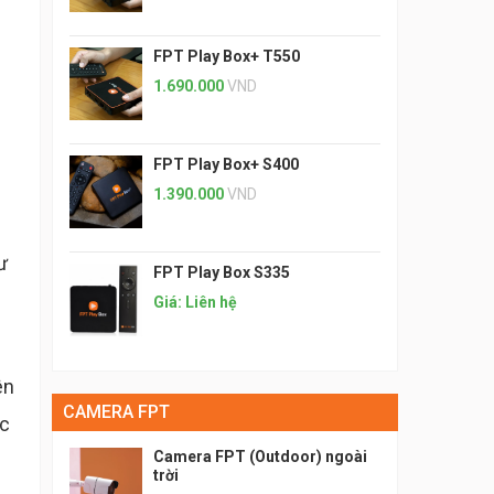
FPT Play Box+ T550
1.690.000
VND
FPT Play Box+ S400
1.390.000
VND
ư
FPT Play Box S335
Giá: Liên hệ
ên
CAMERA FPT
ợc
Camera FPT (Outdoor) ngoài
trời