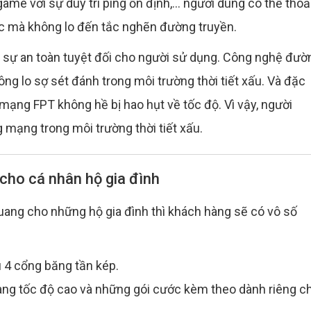
game với sự duy trì ping ổn định,... người dùng có thể thoả
iệc mà không lo đến tắc nghẽn đường truyền.
sự an toàn tuyệt đối cho người sử dụng. Công nghệ đườ
ng lo sợ sét đánh trong môi trường thời tiết xấu. Và đặc
, mạng FPT không hề bị hao hụt về tốc độ. Vì vậy, người
g mạng trong môi trường thời tiết xấu.
 cho cá nhân hộ gia đình
uang cho những hộ gia đình thì khách hàng sẽ có vô số
 4 cổng băng tần kép.
ng tốc độ cao và những gói cước kèm theo dành riêng c