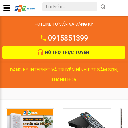
HOTLINE TƯ VẤN VÀ ĐĂNG KÝ
0915851399
HỖ TRỢ TRỰC TUYẾN
ĐĂNG KÝ INTERNET VÀ TRUYỀN HÌNH FPT SẦM SƠN,
THANH HÓA