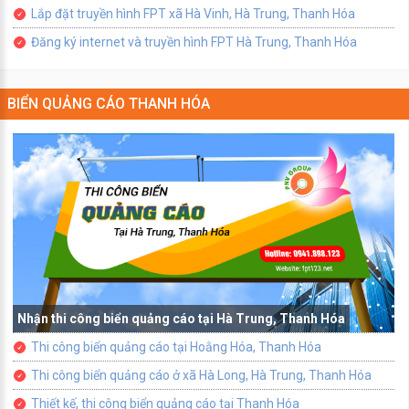
Lắp đặt truyền hình FPT xã Hà Vinh, Hà Trung, Thanh Hóa
Đăng ký internet và truyền hình FPT Hà Trung, Thanh Hóa
BIỂN QUẢNG CÁO THANH HÓA
Nhận thi công biển quảng cáo tại Hà Trung, Thanh Hóa
Thi công biển quảng cáo tại Hoằng Hóa, Thanh Hóa
Thi công biển quảng cáo ở xã Hà Long, Hà Trung, Thanh Hóa
Thiết kế, thi công biển quảng cáo tại Thanh Hóa