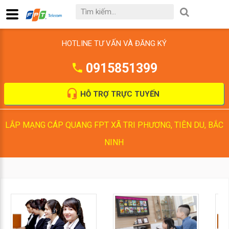
HOTLINE TƯ VẤN VÀ ĐĂNG KÝ
0915851399
HỖ TRỢ TRỰC TUYẾN
LẮP MẠNG CÁP QUANG FPT XÃ TRI PHƯƠNG, TIÊN DU, BẮC
NINH