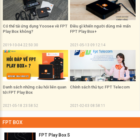
Có thể tải ứng dụng Yoosee về FPT
Điều gì khiến người dùng mê mẩn
Play Box không?
FPT Play Box+
2019-10-04 22:50:30
2021-05-13 09:12:14
Danh sách những câu hỏi liên quan
Chính sách thủ tục FPT Telecom
tới FPT Play Box
2021-05-18 23:58:52
2021-02-03 08:58:11
FPT BOX
FPT Play Box S