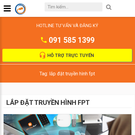
HOTLINE TƯ VẤN VÀ ĐĂNG KÝ
091 585 1399
HỖ TRỢ TRỰC TUYẾN
Tag: lắp đặt truyền hình fpt
LẮP ĐẶT TRUYỀN HÌNH FPT