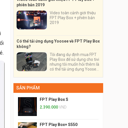
phiên bản 2019
Video toàn cảnh giới thiệu
FPT Play Box + phiên bản
2019
i
Có thể tải ứng dụng Yoosee về FPT Play Box
ổi
không?
é.
Tôi đang dự định mua FPT
Play Box để sử dụng cho tivi
nhưng tôi muốn hỏi thêm là
có thể tải ứng dụng Yoosee
về thiết bị và sử dụng nó
trên thiết bị này được
không?
SẢN PHẨM
FPT Play Box S
2.390.000
VND
FPT Play Box+ S550