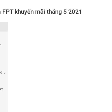
h FPT khuyến mãi tháng 5 2021
T
ng 5
PT