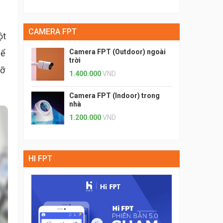
CAMERA FPT
ột
hể
Camera FPT (Outdoor) ngoài
trời
lỡ
1.400.000
VND
Camera FPT (Indoor) trong
nhà
1.200.000
VND
HI FPT