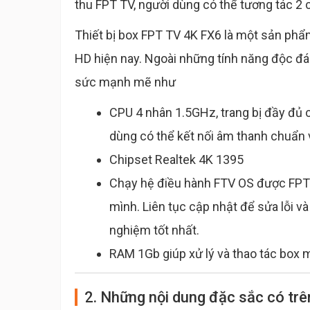
thu FPT TV, người dùng có thể tương tác 2 c
Thiết bị box FPT TV 4K FX6 là một sản phẩ
HD hiện nay. Ngoài những tính năng độc đá
sức mạnh mẽ như
CPU 4 nhân 1.5GHz, trang bị đầy đủ c
dùng có thể kết nối âm thanh chuẩn v
Chipset Realtek 4K 1395
Chạy hệ điều hành FTV OS được FPT 
mình. Liên tục cập nhật để sửa lỗi v
nghiệm tốt nhất.
RAM 1Gb giúp xử lý và thao tác box 
2. Những nội dung đặc sắc có trê