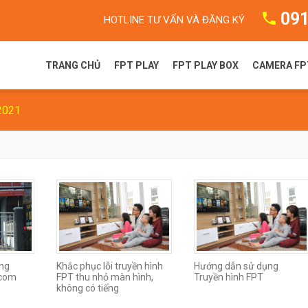
091
HOTLINE TƯ VẤN VÀ ĐĂNG KÝ
TRANG CHỦ
FPT PLAY
FPT PLAY BOX
CAMERA FP
2021
FPT Play là gì?
FPT Play Box S
Camera F
Gói dịch vụ FPT Play
FPT Play Box+ T550
Camera 
Truyền hình FPT
FPT Play Box+ S550
FPT Play Box+ S400
òng
Khắc phục lỗi truyền hình
Hướng dẫn sử dụng
ecom
FPT thu nhỏ màn hình,
Truyền hình FPT
không có tiếng