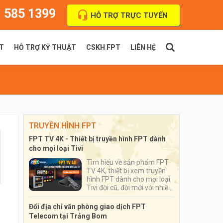
 585 1399
HỖ TRỢ TRỰC TUYẾN
T
HỖ TRỢ KỸ THUẬT
CSKH FPT
LIÊN HỆ
PT Indoor
Thanh toán cước
FPT Outdoor
Địa chỉ VPGD
TRUYỀN HÌNH FPT
FPT TV 4K - Thiết bị truyền hình FPT dành
cho mọi loại Tivi
Tìm hiểu về sản phẩm FPT
TV 4K, thiết bị xem truyền
hình FPT dành cho mọi loại
Tivi đời cũ, đời mới với nhiều
ứng dụng đặc sắc, số lượng
kênh truyền hình lên tới hơn
Đổi địa chỉ văn phòng giao dịch FPT
200 kênh
Telecom tại Trảng Bom