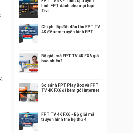
FPT TV 4K - Thiết bị truyền
hình FPT dành cho mọi loại
Tivi
x
Chi phí lắp đặt đầu thu FPT TV
4K để xem truyền hình FPT
Bộ giải mã FPT TV 4K FX6 giá
bao nhiêu?
ủa
So sánh FPT Play Box và FPT
TV 4K FX6 đi kèm gói internet
FPT TV 4K FX6 - Bộ giải mã
truyền hình thế hệ thứ 4