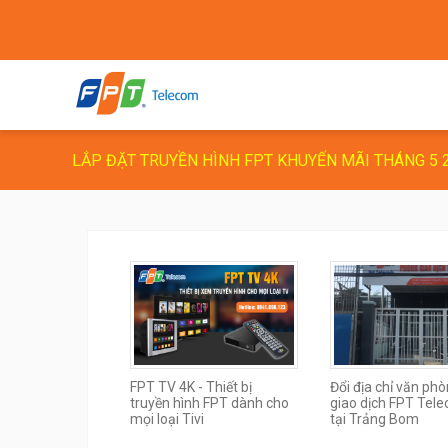
LẮP ĐẶT TRUYỀN HÌNH FPT KHUYẾN MÃI THÁNG 5 
FPT TV 4K - Thiết bị
Đổi địa chỉ văn ph
truyền hình FPT dành cho
giao dịch FPT Tel
mọi loại Tivi
tại Trảng Bom