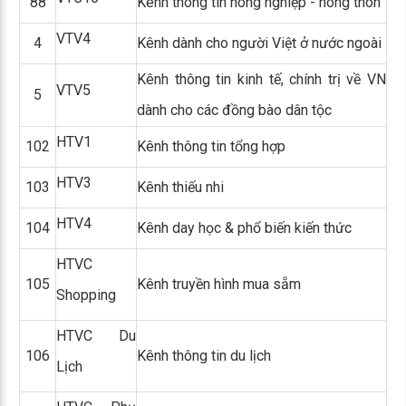
88
Kênh thông tin nông nghiệp - nông thôn
VTV4
4
Kênh dành cho người Việt ở nước ngoài
Kênh thông tin kinh tế, chính trị về VN
VTV5
5
dành cho các đồng bào dân tộc
HTV1
102
Kênh thông tin tổng hợp
HTV3
103
Kênh thiếu nhi
HTV4
104
Kênh day học & phổ biến kiến thức
HTVC
105
Kênh truyền hình mua sẵm
Shopping
HTVC Du
106
Kênh thông tin du lịch
Lịch