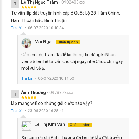
Lê Thị Ngọc Trâm
- 0902485xxx
T
Tư vấn lắp đặt truyền hình cáp ở Quốc Lộ 28, Hàm Chính,
Hàm Thuận Bắc, Bình Thuận.
Trả lời
06-07-2020 10:10:34
Mai Nga
Quản trị viên
Cảm ơn chị Trâm đã để lại thông tin đăng kí.Nhân
viên sẽ liên hệ tư vấn cho chị ngay nhé.Chúc chị ngày
mới vui vẻ ạ.
Trả lời
06-07-2020 10:11:50
Ánh Thương
- 0978972xxx
T
lắp mạng wifi có những gói cước nào vậy?
Trả lời
23-06-2020 16:28:41
Lê Thị Kim Vân
Quản trị viên
Xin cảm ơn chị Ánh Thương đã liên hệ lắp đặt truyền