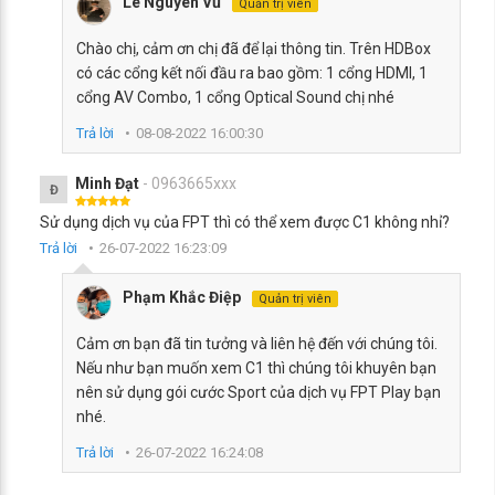
Lê Nguyên Vũ
Quản trị viên
Chào chị, cảm ơn chị đã để lại thông tin. Trên HDBox
có các cổng kết nối đầu ra bao gồm: 1 cổng HDMI, 1
cổng AV Combo, 1 cổng Optical Sound chị nhé
Trả lời
08-08-2022 16:00:30
Minh Đạt
- 0963665xxx
Đ
Sử dụng dịch vụ của FPT thì có thể xem được C1 không nhỉ?
Trả lời
26-07-2022 16:23:09
Phạm Khắc Điệp
Quản trị viên
Cảm ơn bạn đã tin tưởng và liên hệ đến với chúng tôi.
Nếu như bạn muốn xem C1 thì chúng tôi khuyên bạn
nên sử dụng gói cước Sport của dịch vụ FPT Play bạn
nhé.
Trả lời
26-07-2022 16:24:08