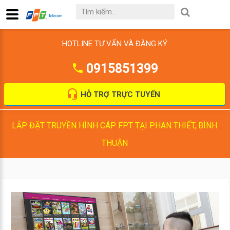
HOTLINE TƯ VẤN VÀ ĐĂNG KÝ
0915851399
HỖ TRỢ TRỰC TUYẾN
LẮP ĐẶT TRUYỀN HÌNH CÁP FPT TẠI PHAN THIẾT, BÌNH
THUẬN