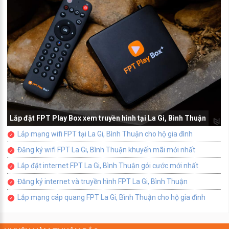
Lắp đặt FPT Play Box xem truyền hình tại La Gi, Bình Thuận
Lắp mạng wifi FPT tại La Gi, Bình Thuận cho hộ gia đình
Đăng ký wifi FPT La Gi, Bình Thuận khuyến mãi mới nhất
Lắp đặt internet FPT La Gi, Bình Thuận gói cước mới nhất
Đăng ký internet và truyền hình FPT La Gi, Bình Thuận
Lắp mạng cáp quang FPT La Gi, Bình Thuận cho hộ gia đình