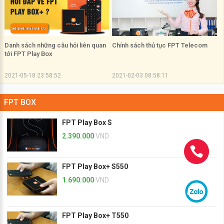
Danh sách những câu hỏi liên quan
Chính sách thủ tục FPT Telecom
tới FPT Play Box
2021-05-18 23:58:52
2021-02-03 08:58:11
FPT BOX
FPT Play Box S
2.390.000
VND
FPT Play Box+ S550
1.690.000
VND
FPT Play Box+ T550