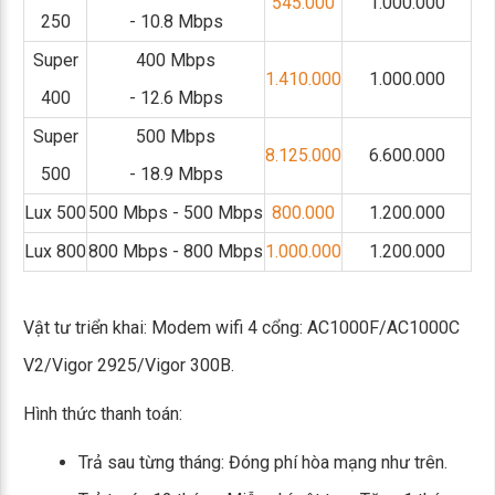
545.000
1.000.000
250
- 10.8 Mbps
Super
400 Mbps
1.410.000
1.000.000
400
- 12.6 Mbps
Super
500 Mbps
8.125.000
6.600.000
500
- 18.9 Mbps
Lux 500
500 Mbps - 500 Mbps
800.000
1.200.000
Lux 800
800 Mbps - 800 Mbps
1.000.000
1.200.000
Vật tư triển khai: Modem wifi 4 cổng: AC1000F/AC1000C
V2/Vigor 2925/Vigor 300B.
Hình thức thanh toán:
Trả sau từng tháng: Đóng phí hòa mạng như trên.