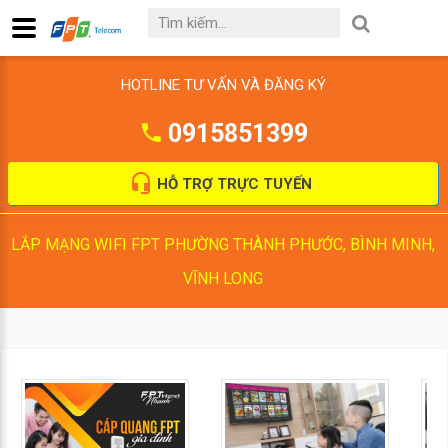
HOTLINE TƯ VẤN VÀ ĐĂNG KÝ
0915851399
HỖ TRỢ TRỰC TUYẾN
LẮP MẠNG WIFI FPT PHƯỜNG THÀNH PHƯỚC, BÌNH MINH,
VĨNH LONG