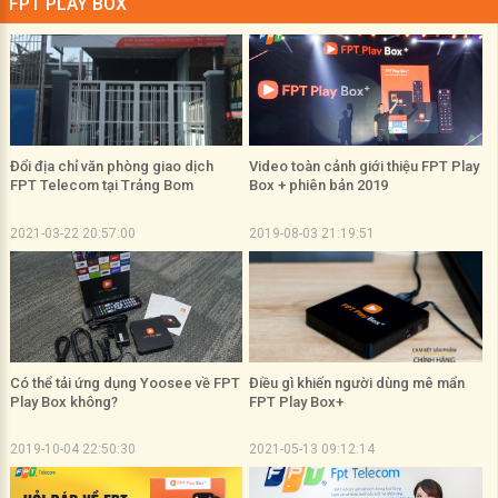
FPT PLAY BOX
Đổi địa chỉ văn phòng giao dịch
Video toàn cảnh giới thiệu FPT Play
FPT Telecom tại Trảng Bom
Box + phiên bản 2019
2021-03-22 20:57:00
2019-08-03 21:19:51
Có thể tải ứng dụng Yoosee về FPT
Điều gì khiến người dùng mê mẩn
Play Box không?
FPT Play Box+
2019-10-04 22:50:30
2021-05-13 09:12:14