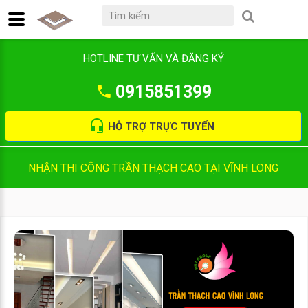
HOTLINE TƯ VẤN VÀ ĐĂNG KÝ
0915851399
HỖ TRỢ TRỰC TUYẾN
NHẬN THI CÔNG TRẦN THẠCH CAO TẠI VĨNH LONG