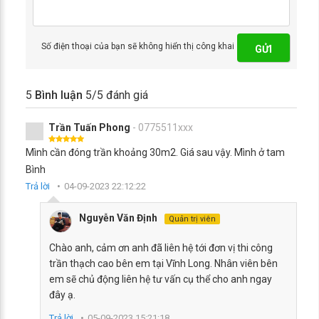
Số điện thoại của bạn sẽ không hiển thị công khai
GỬI
5
Bình luận
5
/5 đánh giá
Trần Tuấn Phong
- 0775511xxx
Mình cần đóng trần khoảng 30m2. Giá sau vậy. Mình ở tam
Bình
Trả lời
04-09-2023 22:12:22
Nguyễn Văn Định
Quản trị viên
Chào anh, cảm ơn anh đã liên hệ tới đơn vị thi công
trần thạch cao bên em tại Vĩnh Long. Nhân viên bên
em sẽ chủ động liên hệ tư vấn cụ thể cho anh ngay
đây ạ.
Trả lời
05-09-2023 15:21:18