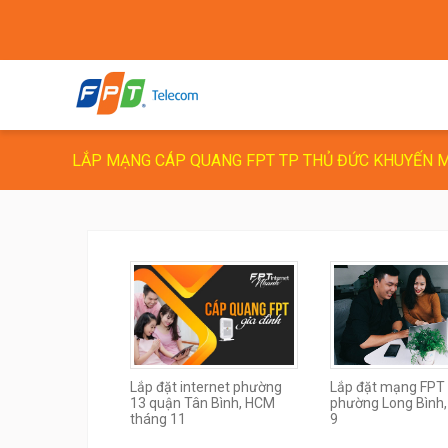
LẮP MẠNG CÁP QUANG FPT TP THỦ ĐỨC KHUYẾN M
Lắp đặt internet phường
Lắp đặt mạng FPT
13 quận Tân Bình, HCM
phường Long Bình,
tháng 11
9