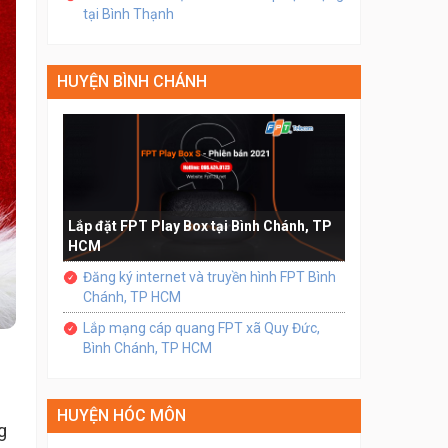
tại Bình Thạnh
HUYỆN BÌNH CHÁNH
Lắp đặt FPT Play Box tại Bình Chánh, TP
HCM
Đăng ký internet và truyền hình FPT Bình
Chánh, TP HCM
Lắp mạng cáp quang FPT xã Quy Đức,
Bình Chánh, TP HCM
HUYỆN HÓC MÔN
g