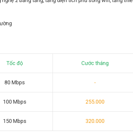
g nghệ 2 băng tầng, tăng diện tích phủ sóng wifi, tăng thiế
trường
Tốc độ
Cước tháng
80 Mbps
-
100 Mbps
255.000
150 Mbps
320.000