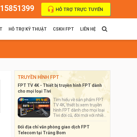
15851399
HỖ TRỢ TRỰC TUYẾN
T
HỖ TRỢ KỸ THUẬT
CSKH FPT
LIÊN HỆ
PT Indoor
Thanh toán cước
FPT Outdoor
Địa chỉ VPGD
TRUYỀN HÌNH FPT
FPT TV 4K - Thiết bị truyền hình FPT dành
cho mọi loại Tivi
Tìm hiểu về sản phẩm FPT
TV 4K, thiết bị xem truyền
hình FPT dành cho mọi loại
Tivi đời cũ, đời mới với nhiều
ứng dụng đặc sắc, số lượng
kênh truyền hình lên tới hơn
Đổi địa chỉ văn phòng giao dịch FPT
200 kênh
Telecom tại Trảng Bom