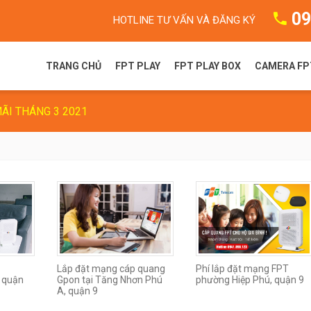
09
HOTLINE TƯ VẤN VÀ ĐĂNG KÝ
TRANG CHỦ
FPT PLAY
FPT PLAY BOX
CAMERA FP
ÃI THÁNG 3 2021
FPT Play là gì?
FPT Play Box S
Camera F
Gói dịch vụ FPT Play
FPT Play Box+ T550
Camera 
Truyền hình FPT
FPT Play Box+ S550
FPT Play Box+ S400
Lắp đặt mạng cáp quang
Phí lắp đặt mạng FPT
 quận
Gpon tại Tăng Nhơn Phú
phường Hiệp Phú, quận 9
A, quận 9