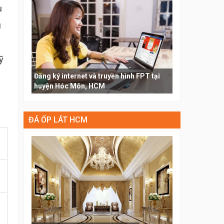
ụ
u
ỹ
Đăng ký internet và truyền hình FPT tại
huyện Hóc Môn, HCM
ĐÁ ỐP LÁT HCM