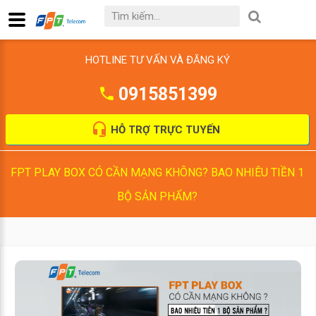
HOTLINE TƯ VẤN VÀ ĐĂNG KÝ
0915851399
HỖ TRỢ TRỰC TUYẾN
FPT PLAY BOX CÓ CẦN MẠNG KHÔNG? BAO NHIÊU TIỀN 1
BỘ SẢN PHẨM?