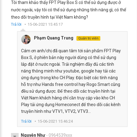
Tôi tham khảo thấy FPT Play Box S có thể sử dụng được ở
nước ngoài, vậy tôi có thể sử dụng những tính năng gì, có thể
theo dõi truyền hình tại Việt Nam không?
Trả lời
15-06-2021 15:45:17
Phạm Quang Trung
Quản trị viên
Cám ơn anh/chị đã quan tâm tới sản phẩm FPT Play
Box S, ở phiên bản này người dùng có thể sử dụng
lắp đặt ở nước ngoài. Trải nghiệm đầy đủ các tính
năng thông minh như youtube, google hay tải các
ứng dụng trong kho CH Play. Đặc biệt các tính năng
hỗ trợ như Hands free control hay Rogo Smart cũng
đều sử dụng được. Để theo dõi các truyền hình tại
Việt Nam khách hàng chỉ cần truy cập vào kho CH
Play tải ứng dụng Homeconect để theo dõi các kênh
truyền hình như VTV1, VTV2, VTV3...
Trả lời
15-06-2021 15:46:24
Nguyễn Như
- 0964539xxx