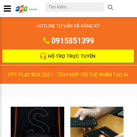
HOTLINE TƯ VẤN VÀ ĐĂNG KÝ
0915851399
HỖ TRỢ TRỰC TUYẾN
FPT PLAY BOX 2021 - TÍCH HỢP TRÍ TUỆ NHÂN TẠO AI