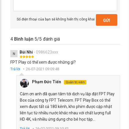
Số điện thoại của bạn sẽ không hiển thị công khai
GỬI
4
Bình luận
5
/5 đánh giá
Bùi Nhi
- 0986623xxx
N
FPT Play có thể xem được những gì?
Trả lời
26-07-2021 09:09:48
Phạm Đức Tiến
Quản trị viên
Cảm ơn anh đã quan tâm tới dịch vụ lắp đặt FPT Play
Box của công ty FPT Telecom. FPT Play Box có thể
xem được tất cả 180 kênh, kho phim được cập nhật
liên tục từ nhiều nước khác nhau với chất lượng full
HD 4K, và nhiều ứng dụng cho bé học tập...
Trả lời
26-07-2021 09:10:42