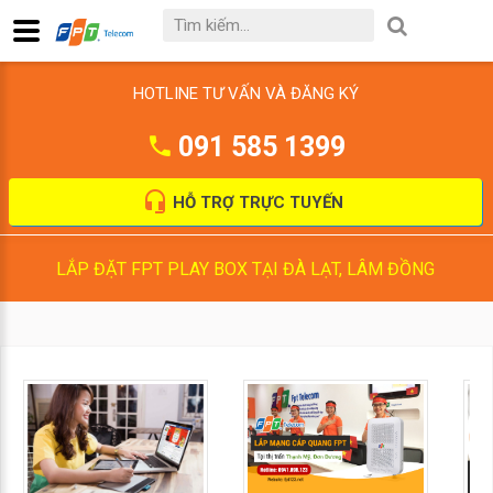
HOTLINE TƯ VẤN VÀ ĐĂNG KÝ
091 585 1399
HỖ TRỢ TRỰC TUYẾN
LẮP ĐẶT FPT PLAY BOX TẠI ĐÀ LẠT, LÂM ĐỒNG