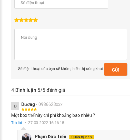
Số điện thoại của bạn sẽ không hiển thị công khai
GỬI
4
Bình luận
5
/5 đánh giá
Dương
- 0986623xxx
D
Một box thế này chi phí khoảng bao nhiêu ?
Trả lời
27-03-2022 16:16:18
Phạm Đức Tiến
Quản trị viên