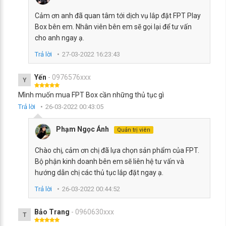
Cảm ơn anh đã quan tâm tới dịch vụ lắp đặt FPT Play
Box bên em. Nhân viên bên em sẽ gọi lại để tư vấn
cho anh ngay ạ.
Trả lời
27-03-2022 16:23:43
Yến
- 0976576xxx
Y
Mình muốn mua FPT Box cần những thủ tục gì
Trả lời
26-03-2022 00:43:05
Phạm Ngọc Ánh
Quản trị viên
Chào chị, cảm ơn chị đã lựa chọn sản phẩm của FPT.
Bộ phận kinh doanh bên em sẽ liên hệ tư vấn và
hướng dẫn chị các thủ tục lắp đặt ngay ạ.
Trả lời
26-03-2022 00:44:52
Bảo Trang
- 0960630xxx
T