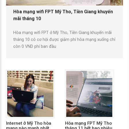
Hòa mạng wifi FPT Mỹ Tho, Tiền Giang khuyến
mãi tháng 10
Hòa mạng wifi FPT ở Mỹ Tho, Tiền Giang khuyến mãi
tháng 10 có cơ hội được giảm phí hòa mạng xuống chỉ
còn 0 VND phí ban đầu
Internet ở Mỹ Tho hòa
Hòa mạng FPT Mỹ Tho
Lắ
mạng nào mạnh nhất
tháng 11 hết bao nhiêu
Gi