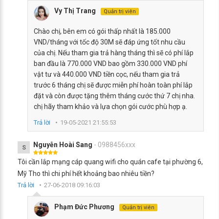
Vy Thị Trang
Quản trị viên
Chào chị, bên em có gói thấp nhất là 185.000
VND/tháng với tốc độ 30M sẽ đáp ứng tốt nhu cầu
của chị. Nếu tham gia trả hàng tháng thì sẽ có phí lắp
ban đầu là 770.000 VND bao gồm 330.000 VND phí
vật tư và 440.000 VND tiền cọc, nếu tham gia trả
trước 6 tháng chị sẽ được miễn phí hoàn toàn phí lắp
đặt và còn được tặng thêm tháng cước thứ 7 chị nha.
chị hãy tham khảo và lựa chọn gói cước phù hợp ạ.
Trả lời
19-05-2021 21:55:53
Nguyễn Hoài Sang
- 0988456xxx
S
Tôi cần lắp mạng cáp quang wifi cho quán cafe tại phường 6,
Mỹ Tho thì chi phí hết khoảng bao nhiêu tiền?
Trả lời
27-06-2018 09:16:03
Phạm Đức Phương
Quản trị viên