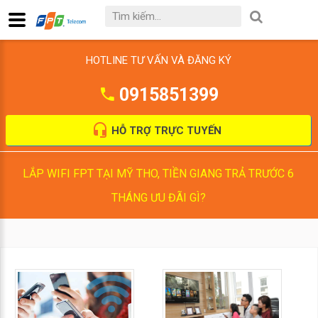
HOTLINE TƯ VẤN VÀ ĐĂNG KÝ
0915851399
HỖ TRỢ TRỰC TUYẾN
LẮP WIFI FPT TẠI MỸ THO, TIỀN GIANG TRẢ TRƯỚC 6
THÁNG ƯU ĐÃI GÌ?