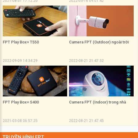
2021-08-31 17:12:20
2022-03-16 09:01:42
FPT Play Box+ T550
Camera FPT (Outdoor) ngoài trời
2022-09-09 14:34:29
2022-08-21 21:47:32
FPT Play Box+ S400
Camera FPT (Indoor) trong nhà
2021-03-08 06:57:25
2022-08-21 21:47:45
TRUYỀN HÌNH FPT