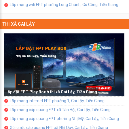
Lắp mạng wifi FPT phường Long Chánh, Gò Công, Tiền Giang
THỊ XÃ CAI LẬY
Lắp đặt FPT Play Box ở thị xã Cai Lậy, Tiền Giang
Lắp mạng internet FPT phường 1, Cai Lậy, Tiền Giang
Lắp mạng cáp quang FPT xã Tân Hội, Cai Lậy, Tiền Giang
Lắp mạng cáp quang FPT phường Nhị Mỹ, Cai Lậy, Tiền Giang
Gói cước cáp quang FPT xã Nhị Quý, Cai Lậy, Tiền Giang