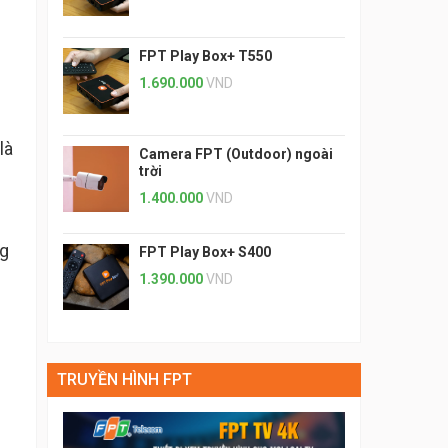
FPT Play Box+ T550
1.690.000
VND
là
Camera FPT (Outdoor) ngoài
trời
1.400.000
VND
ng
FPT Play Box+ S400
1.390.000
VND
TRUYỀN HÌNH FPT