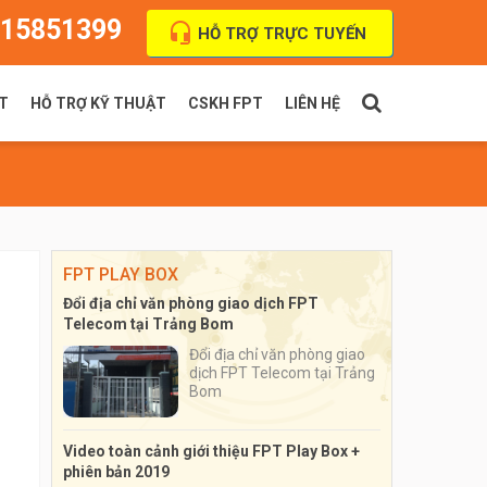
15851399
HỖ TRỢ TRỰC TUYẾN
T
HỖ TRỢ KỸ THUẬT
CSKH FPT
LIÊN HỆ
PT Indoor
Thanh toán cước
FPT Outdoor
Địa chỉ VPGD
FPT PLAY BOX
Đổi địa chỉ văn phòng giao dịch FPT
Telecom tại Trảng Bom
Đổi địa chỉ văn phòng giao
dịch FPT Telecom tại Trảng
Bom
Video toàn cảnh giới thiệu FPT Play Box +
phiên bản 2019