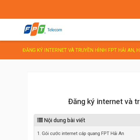
ĐĂNG KÝ INTERNET VÀ TRUYỀN HÌNH FPT HẢI AN, 
Đăng ký internet và 
Nội dung bài viết
1. Gói cước internet cáp quang FPT Hải An