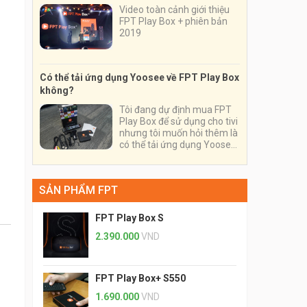
Video toàn cảnh giới thiệu
FPT Play Box + phiên bản
2019
Có thể tải ứng dụng Yoosee về FPT Play Box
không?
Tôi đang dự định mua FPT
Play Box để sử dụng cho tivi
nhưng tôi muốn hỏi thêm là
có thể tải ứng dụng Yoosee
về thiết bị và sử dụng nó
trên thiết bị này được
không?
SẢN PHẨM FPT
FPT Play Box S
2.390.000
VND
FPT Play Box+ S550
1.690.000
VND