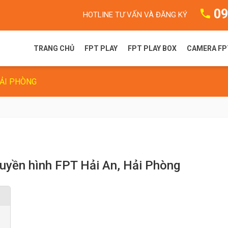
09
HOTLINE TƯ VẤN VÀ ĐĂNG KÝ
TRANG CHỦ
FPT PLAY
FPT PLAY BOX
CAMERA FP
HẢI PHÒNG
FPT Play là gì?
FPT Play Box S
Camera F
Gói dịch vụ FPT Play
FPT Play Box+ T550
Camera 
Truyền hình FPT
FPT Play Box+ S550
FPT Play Box+ S400
truyền hình FPT Hải An, Hải Phòng