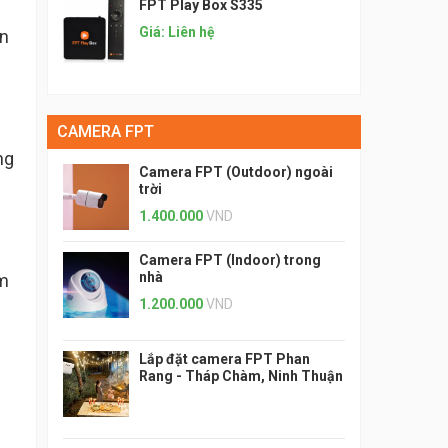
FPT Play Box S335
Giá: Liên hệ
ần
CAMERA FPT
ng
Camera FPT (Outdoor) ngoài
trời
1.400.000
VND
Camera FPT (Indoor) trong
nhà
ờm
1.200.000
VND
Lắp đặt camera FPT Phan
Rang - Tháp Chàm, Ninh Thuận