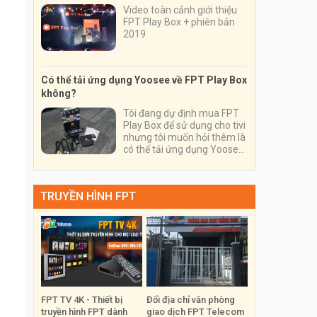
Video toàn cảnh giới thiệu
FPT Play Box + phiên bản
2019
Có thể tải ứng dụng Yoosee về FPT Play Box
không?
Tôi đang dự định mua FPT
Play Box để sử dụng cho tivi
nhưng tôi muốn hỏi thêm là
có thể tải ứng dụng Yoosee
về thiết bị và sử dụng nó
trên thiết bị này được
không?
TRUYỀN HÌNH FPT
FPT TV 4K - Thiết bị
Đổi địa chỉ văn phòng
truyền hình FPT dành
giao dịch FPT Telecom