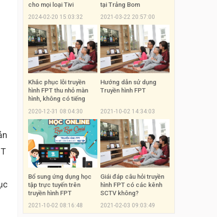
cho mọi loại Tivi
tại Trảng Bom
2024-02-20 15:03:32
2021-03-22 20:57:00
Khắc phục lỗi truyền
Hướng dẫn sử dụng
hình FPT thu nhỏ màn
Truyền hình FPT
hình, không có tiếng
2020-12-31 08:04:30
2021-10-02 14:34:03
bản
PT
Bổ sung ứng dụng học
Giái đáp câu hỏi truyền
ục
tập trực tuyến trên
hình FPT có các kênh
truyền hình FPT
SCTV không?
2021-10-02 08:16:48
2021-02-03 09:03:49