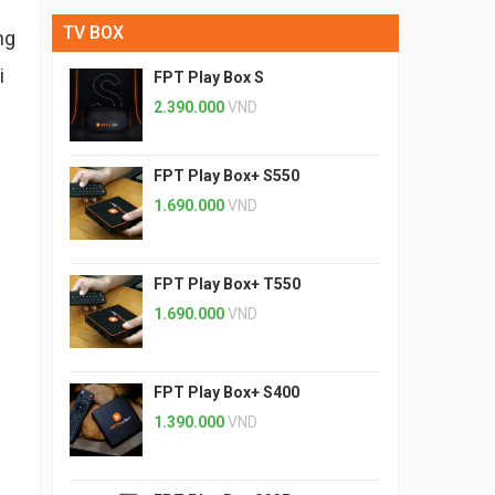
TV BOX
ng
i
FPT Play Box S
2.390.000
VND
FPT Play Box+ S550
1.690.000
VND
FPT Play Box+ T550
1.690.000
VND
FPT Play Box+ S400
1.390.000
VND