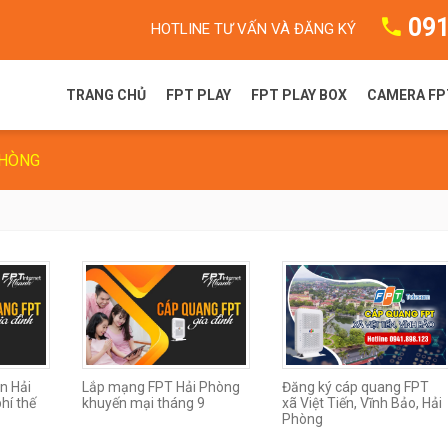
091
HOTLINE TƯ VẤN VÀ ĐĂNG KÝ
TRANG CHỦ
FPT PLAY
FPT PLAY BOX
CAMERA FP
PHÒNG
FPT Play là gì?
FPT Play Box S
Camera F
Gói dịch vụ FPT Play
FPT Play Box+ T550
Camera 
Truyền hình FPT
FPT Play Box+ S550
FPT Play Box+ S400
n Hải
Lắp mạng FPT Hải Phòng
Đăng ký cáp quang FPT
hí thế
khuyến mại tháng 9
xã Việt Tiến, Vĩnh Bảo, Hải
Phòng