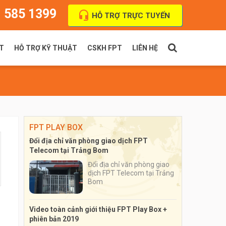
 585 1399
HỖ TRỢ TRỰC TUYẾN
T
HỖ TRỢ KỸ THUẬT
CSKH FPT
LIÊN HỆ
PT Indoor
Thanh toán cước
FPT Outdoor
Địa chỉ VPGD
FPT PLAY BOX
Đổi địa chỉ văn phòng giao dịch FPT
Telecom tại Trảng Bom
Đổi địa chỉ văn phòng giao
dịch FPT Telecom tại Trảng
Bom
Video toàn cảnh giới thiệu FPT Play Box +
phiên bản 2019