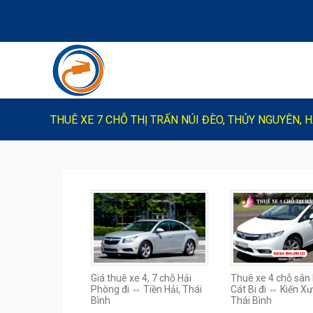
THUÊ XE 7 CHỖ THỊ TRẤN NÚI ĐÈO, THỦY NGUYÊN, 
Giá thuê xe 4, 7 chỗ Hải
Thuê xe 4 chỗ sân
Phòng đi ⇔ Tiền Hải, Thái
Cát Bi đi ⇔ Kiến X
Bình
Thái Bình