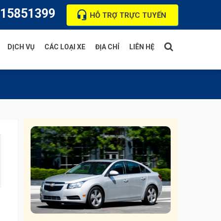
15851399
HỖ TRỢ TRỰC TUYẾN
DỊCH VỤ
CÁC LOẠI XE
ĐỊA CHỈ
LIÊN HỆ
Thuê xe cưới hỏi
Xe 4 chỗ
Thuê xe du lịch
Xe 7 chỗ
Thuê xe ra sân bay
Xe 16 chỗ
Xe 29 chỗ
Xe 35 chỗ
Xe 45 chỗ