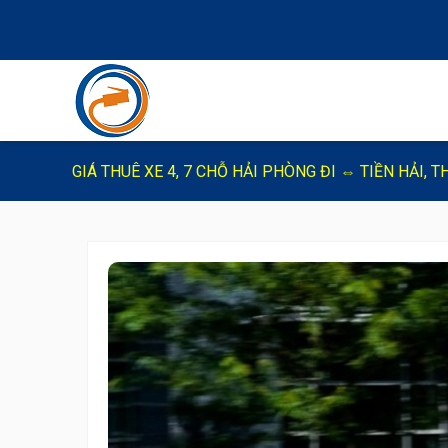
GIÁ THUÊ XE 4, 7 CHỖ HẢI PHÒNG ĐI ⇔ TIỀN HẢI, T