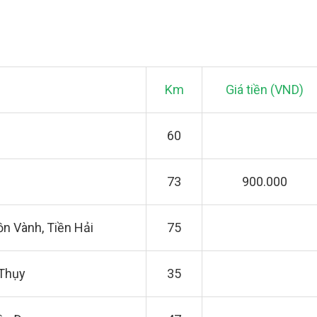
Km
Giá tiền (VND)
60
73
900.000
ồn Vành, Tiền Hải
75
 Thụy
35