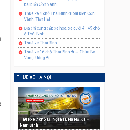
bãi biển Cồn Vành
Thuê xe 4 chỗ Thái Bình đi bãi biển Cồn
Vành, Tiền Hải
Địa chỉ cung cấp xe hoa, xe cưới 4 - 45 chỗ
ở Thái Bình
ỉ
Thuê xe Thái Bình
Thuê xe 16 chỗ Thái Bình đi ⇔ Chùa Ba
Vàng, Uông Bí
THUÊ XE HÀ NỘI
á
Thuê xe 7 chỗ tại Nội Bài, Hà Nội đi ⇔
Nam Định