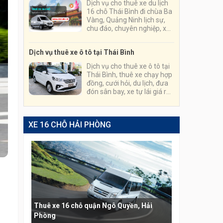
Dịch vụ cho thuê xe du lịch
16 chỗ Thái Bình đi chùa Ba
Vàng, Quảng Ninh lịch sự,
chu đáo, chuyên nghiệp, xe
chất lượng cao chạy êm,
đảm bảo không say xe
Dịch vụ thuê xe ô tô tại Thái Bình
Dịch vụ cho thuê xe ô tô tại
Thái Bình, thuê xe chạy hợp
đồng, cưới hỏi, du lịch, đưa
đón sân bay, xe tự lái giá rẻ
nhất; tài xế vui tính, am hiểu
luật, lái cẩn thận, thủ tục
thuê xe nhanh gọn, đơn
XE 16 CHỖ HẢI PHÒNG
giản.
Thuê xe 16 chỗ quận Ngô Quyền, Hải
Phòng