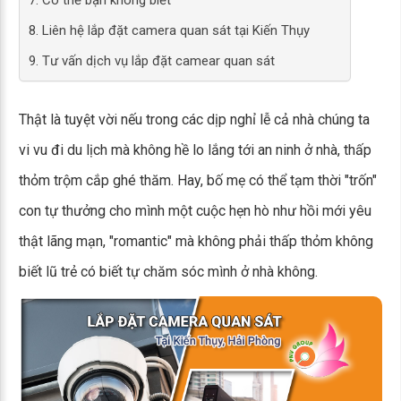
7. Có thể bạn không biết
8. Liên hệ lắp đặt camera quan sát tại Kiến Thụy
9. Tư vấn dịch vụ lắp đặt camear quan sát
Thật là tuyệt vời nếu trong các dịp nghỉ lễ cả nhà chúng ta
vi vu đi du lịch mà không hề lo lắng tới an ninh ở nhà, thấp
thỏm trộm cắp ghé thăm. Hay, bố mẹ có thể tạm thời "trốn"
con tự thưởng cho mình một cuộc hẹn hò như hồi mới yêu
thật lãng mạn, "romantic" mà không phải thấp thỏm không
biết lũ trẻ có biết tự chăm sóc mình ở nhà không.