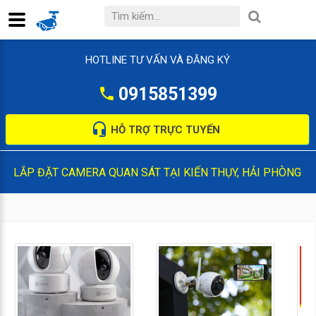
HOTLINE TƯ VẤN VÀ ĐĂNG KÝ
0915851399
HỖ TRỢ TRỰC TUYẾN
LẮP ĐẶT CAMERA QUAN SÁT TẠI KIẾN THỤY, HẢI PHÒNG