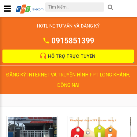
HOTLINE TƯ VẤN VÀ ĐĂNG KÝ
0915851399
HỖ TRỢ TRỰC TUYẾN
ĐĂNG KÝ INTERNET VÀ TRUYỀN HÌNH FPT LONG KHÁNH,
ĐỒNG NAI