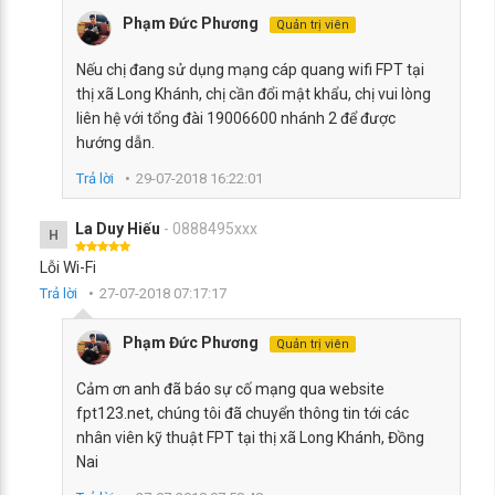
Phạm Đức Phương
Quản trị viên
Nếu chị đang sử dụng mạng cáp quang wifi FPT tại
thị xã Long Khánh, chị cần đổi mật khẩu, chị vui lòng
liên hệ với tổng đài 19006600 nhánh 2 để được
hướng dẫn.
Trả lời
29-07-2018 16:22:01
La Duy Hiếu
- 0888495xxx
H
Lỗi Wi-Fi
Trả lời
27-07-2018 07:17:17
Phạm Đức Phương
Quản trị viên
Cảm ơn anh đã báo sự cố mạng qua website
fpt123.net, chúng tôi đã chuyển thông tin tới các
nhân viên kỹ thuật FPT tại thị xã Long Khánh, Đồng
Nai