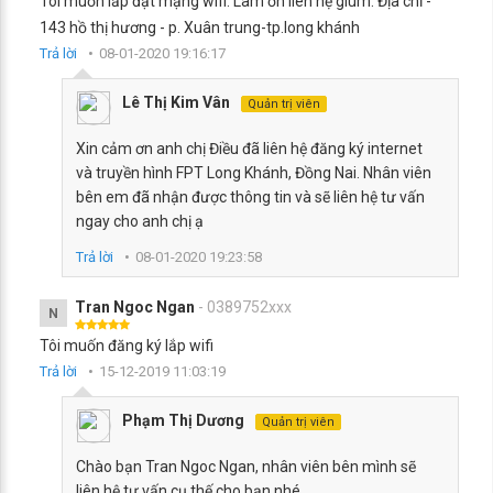
Tôi muốn lắp đặt mạng wifi. Làm ơn liên hệ giùm. Địa chỉ -
143 hồ thị hương - p. Xuân trung-tp.long khánh
Trả lời
08-01-2020 19:16:17
Lê Thị Kim Vân
Quản trị viên
Xin cảm ơn anh chị Điều đã liên hệ đăng ký internet
và truyền hình FPT Long Khánh, Đồng Nai. Nhân viên
bên em đã nhận được thông tin và sẽ liên hệ tư vấn
ngay cho anh chị ạ
Trả lời
08-01-2020 19:23:58
Tran Ngoc Ngan
- 0389752xxx
N
Tôi muốn đăng ký lắp wifi
Trả lời
15-12-2019 11:03:19
Phạm Thị Dương
Quản trị viên
Chào bạn Tran Ngoc Ngan, nhân viên bên mình sẽ
liên hệ tư vấn cụ thế cho bạn nhé.