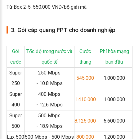
Từ Box 2-5: 550.000 VND/bộ giải mã.
3. Gói cáp quang FPT cho doanh nghiệp
Gói
Tốc độ trong nước và
Cước
Phí hòa mạng
cước
quốc tế
tháng
ban đầu
Super
250 Mbps
545.000
1.000.000
250
- 10.8 Mbps
Super
400 Mbps
1.410.000
1.000.000
400
- 12.6 Mbps
Super
500 Mbps
8.125.000
6.600.000
500
- 18.9 Mbps
Lux 500
500 Mbps - 500 Mbps
800.000
1.200.000