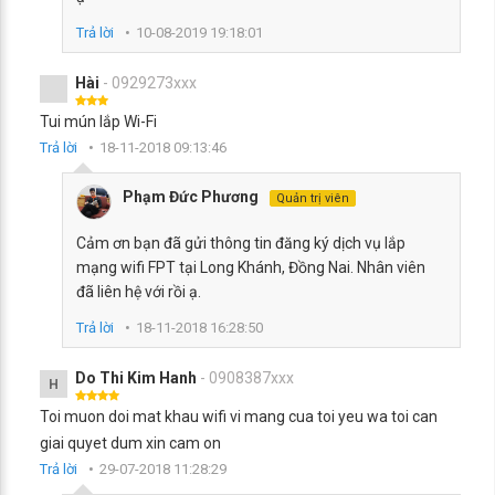
Trả lời
10-08-2019 19:18:01
Hài
- 0929273xxx
Tui mún lắp Wi-Fi
Trả lời
18-11-2018 09:13:46
Phạm Đức Phương
Quản trị viên
Cảm ơn bạn đã gửi thông tin đăng ký dịch vụ lắp
mạng wifi FPT tại Long Khánh, Đồng Nai. Nhân viên
đã liên hệ với rồi ạ.
Trả lời
18-11-2018 16:28:50
Do Thi Kim Hanh
- 0908387xxx
H
Toi muon doi mat khau wifi vi mang cua toi yeu wa toi can
giai quyet dum xin cam on
Trả lời
29-07-2018 11:28:29