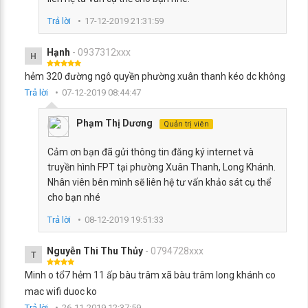
Trả lời
17-12-2019 21:31:59
Hạnh
- 0937312xxx
H
hẻm 320 đường ngô quyền phường xuân thanh kéo dc không
Trả lời
07-12-2019 08:44:47
Phạm Thị Dương
Quản trị viên
Cảm ơn bạn đã gửi thông tin đăng ký internet và
truyền hình FPT tại phường Xuân Thanh, Long Khánh.
Nhân viên bên mình sẽ liên hệ tư vấn khảo sát cụ thể
cho bạn nhé
Trả lời
08-12-2019 19:51:33
Nguyễn Thi Thu Thủy
- 0794728xxx
T
Minh o tổ7 hẻm 11 ấp bàu trâm xã bàu trâm long khánh co
mac wifi duoc ko
Trả lời
26-11-2019 12:37:59