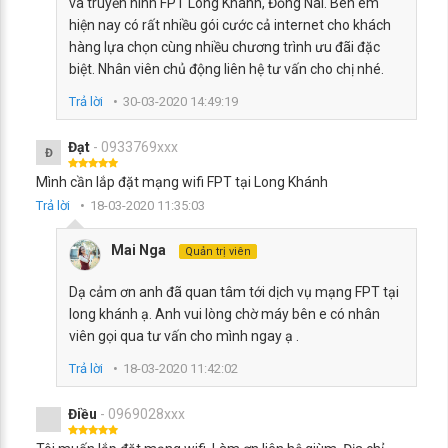
và truyền hình FPT Long Khánh, Đồng Nai. Bên em
hiện nay có rất nhiều gói cước cả internet cho khách
hàng lựa chọn cùng nhiều chương trình ưu đãi đặc
biệt. Nhân viên chủ động liên hệ tư vấn cho chị nhé.
Trả lời
30-03-2020 14:49:19
Đạt
- 0933769xxx
Đ
Mình cần lắp đặt mạng wifi FPT tại Long Khánh
Trả lời
18-03-2020 11:35:03
Mai Nga
Quản trị viên
Dạ cảm ơn anh đã quan tâm tới dịch vụ mạng FPT tại
long khánh ạ. Anh vui lòng chờ máy bên e có nhân
viên gọi qua tư vấn cho mình ngay ạ .
Trả lời
18-03-2020 11:42:02
Điều
- 0969028xxx