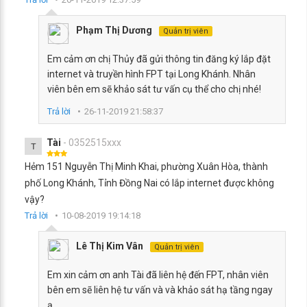
Phạm Thị Dương
Quản trị viên
Em cảm ơn chị Thủy đã gửi thông tin đăng ký lắp đặt
internet và truyền hình FPT tại Long Khánh. Nhân
viên bên em sẽ khảo sát tư vấn cụ thể cho chị nhé!
Trả lời
26-11-2019 21:58:37
Tài
- 0352515xxx
T
Hẻm 151 Nguyễn Thị Minh Khai, phường Xuân Hòa, thành
phố Long Khánh, Tỉnh Đồng Nai có lắp internet được không
vậy?
Trả lời
10-08-2019 19:14:18
Lê Thị Kim Vân
Quản trị viên
Em xin cảm ơn anh Tài đã liên hệ đến FPT, nhân viên
bên em sẽ liên hệ tư vấn và và khảo sát hạ tầng ngay
ạ