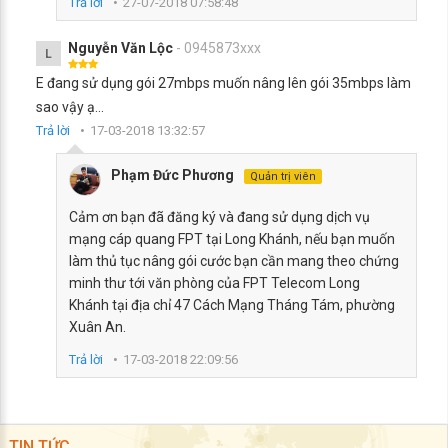
Trả lời
27-07-2018 07:58:48
Nguyễn Văn Lộc
- 0945873xxx
L
E đang sử dụng gói 27mbps muốn nâng lên gói 35mbps làm
sao vậy ạ...
Trả lời
17-03-2018 13:32:57
Phạm Đức Phương
Quản trị viên
Cảm ơn bạn đã đăng ký và đang sử dụng dịch vụ
mạng cáp quang FPT tại Long Khánh, nếu bạn muốn
làm thủ tục nâng gói cước bạn cần mang theo chứng
minh thư tới văn phòng của FPT Telecom Long
Khánh tại địa chỉ 47 Cách Mạng Tháng Tám, phường
Xuân An.
Trả lời
17-03-2018 22:09:56
TIN TỨC