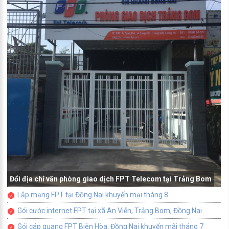
Đổi địa chỉ văn phòng giao dịch FPT Telecom tại Trảng Bom
Lắp mạng FPT tại Đồng Nai khuyến mại tháng 8
Gói cước internet FPT tại xã An Viễn, Trảng Bom, Đồng Nai
Gói cáp quang FPT Biên Hòa, Đồng Nai khuyến mãi tháng 7