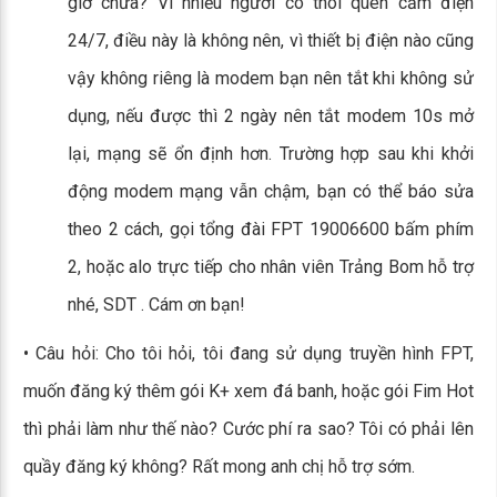
giờ chưa? Vì nhiều người có thói quen cắm điện
24/7, điều này là không nên, vì thiết bị điện nào cũng
vậy không riêng là modem bạn nên tắt khi không sử
dụng, nếu được thì 2 ngày nên tắt modem 10s mở
lại, mạng sẽ ổn định hơn. Trường hợp sau khi khởi
động modem mạng vẫn chậm, bạn có thể báo sửa
theo 2 cách, gọi tổng đài FPT 19006600 bấm phím
2, hoặc alo trực tiếp cho nhân viên Trảng Bom hỗ trợ
nhé, SDT . Cám ơn bạn!
• Câu hỏi: Cho tôi hỏi, tôi đang sử dụng truyền hình FPT,
muốn đăng ký thêm gói K+ xem đá banh, hoặc gói Fim Hot
thì phải làm như thế nào? Cước phí ra sao? Tôi có phải lên
quầy đăng ký không? Rất mong anh chị hỗ trợ sớm.