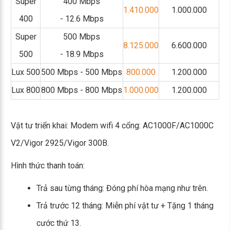
Super
400 Mbps
1.410.000
1.000.000
400
- 12.6 Mbps
Super
500 Mbps
8.125.000
6.600.000
500
- 18.9 Mbps
Lux 500
500 Mbps - 500 Mbps
800.000
1.200.000
Lux 800
800 Mbps - 800 Mbps
1.000.000
1.200.000
Vật tư triển khai: Modem wifi 4 cổng: AC1000F/AC1000C
V2/Vigor 2925/Vigor 300B.
Hình thức thanh toán:
Trả sau từng tháng: Đóng phí hòa mạng như trên.
Trả trước 12 tháng: Miễn phí vật tư + Tặng 1 tháng
cước thứ 13.