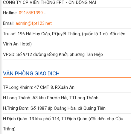
CÔNG TY CP VIỄN THÔNG FPT - CN ĐỒNG NAI
Hotline:
0915851399
-
Email:
admin@fpt123.net
Trụ sở: 196 Hà Huy Giáp, P.Quyết Thắng, (quốc lộ 1 cũ, đối diện
Vĩnh An Hotel)
VPGD: Số 9/12 đường Đồng Khởi, phường Tân Hiệp
VĂN PHÒNG GIAO DỊCH
TP.Long Khánh: 47 CMT 8, P.Xuân An
H.Long Thành: A3 khu Phước Hải, TT.Long Thành
H.Trảng Bom: Số 1887 ấp Quảng Hòa, xã Quảng Tiến
H.Định Quán: 13 khu phố 114, TT.Định Quán (đối diện chợ Cầu
Trắng)