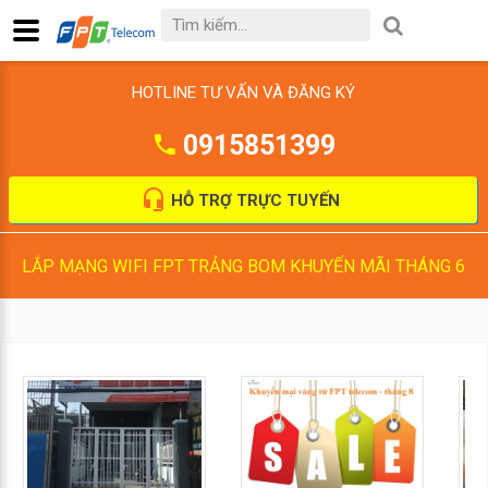
HOTLINE TƯ VẤN VÀ ĐĂNG KÝ
0915851399
HỖ TRỢ TRỰC TUYẾN
LẮP MẠNG WIFI FPT TRẢNG BOM KHUYẾN MÃI THÁNG 6