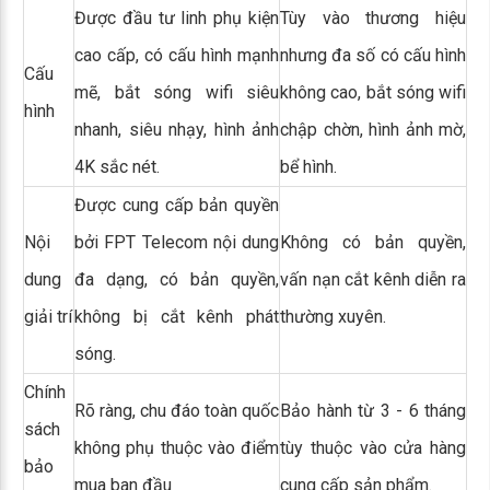
Được đầu tư linh phụ kiện
Tùy vào thương hiệu
cao cấp, có cấu hình mạnh
nhưng đa số có cấu hình
Cấu
mẽ, bắt sóng wifi siêu
không cao, bắt sóng wifi
hình
nhanh, siêu nhạy, hình ảnh
chập chờn, hình ảnh mờ,
4K sắc nét.
bể hình.
Được cung cấp bản quyền
Nội
bởi FPT Telecom nội dung
Không có bản quyền,
dung
đa dạng, có bản quyền,
vấn nạn cắt kênh diễn ra
giải trí
không bị cắt kênh phát
thường xuyên.
sóng.
Chính
Rõ ràng, chu đáo toàn quốc
Bảo hành từ 3 - 6 tháng
sách
không phụ thuộc vào điểm
tùy thuộc vào cửa hàng
bảo
mua ban đầu
cung cấp sản phẩm.