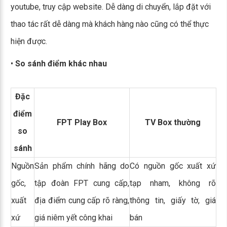
youtube, truy cập website. Dễ dàng di chuyển, lắp đặt với
thao tác rất dễ dàng mà khách hàng nào cũng có thể thực
hiện được.
•
So sánh điểm khác nhau
Đặc
điểm
FPT Play Box
TV Box thường
so
sánh
Nguồn
Sản phẩm chính hãng do
Có nguồn gốc xuất xứ
gốc,
tập đoàn FPT cung cấp,
tạp nham, không rõ
xuất
địa điểm cung cấp rõ ràng,
thông tin, giấy tờ, giá
xứ
giá niêm yết công khai
bán