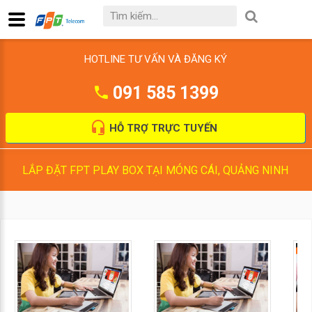
HOTLINE TƯ VẤN VÀ ĐĂNG KÝ
091 585 1399
HỖ TRỢ TRỰC TUYẾN
LẮP ĐẶT FPT PLAY BOX TẠI MÓNG CÁI, QUẢNG NINH