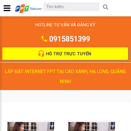
HOTLINE TƯ VẤN VÀ ĐĂNG KÝ
0915851399
HỖ TRỢ TRỰC TUYẾN
LẮP ĐẶT INTERNET FPT TẠI CAO XANH, HẠ LONG, QUẢNG
NINH