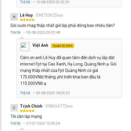
Trả lời
10-08-2020 23:02:41
Lê Huy
- 098733625xxx
H
Gói cước mag thấp nhất giờ lắp phải đóng bao nhiêu tiền?
Trả lời
03-08-2020 09:23:48
Việt Anh
Quản trị viên
Cám ơn anh Lê Huy đã quan tâm đến dịch vụ lắp đặt
internet Fpt tại Cao Xanh, Hạ Long, Quảng Ninh ạ. Gói
mạng thấp nhất của Fpt Quảng Ninh có giá
175.000VNĐ/tháng, phí triển khai ban đầu là
110.000VNĐ ạ.
Trả lời
03-08-2020 18:05:35
Trịnh Chính
- 098654772xxx
C
Tôi cần lắp mạng
Trả lời
27-07-2020 10:56:34