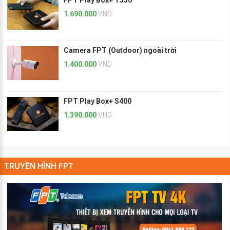
FPT Play Box+ T550
1.690.000
VND
Camera FPT (Outdoor) ngoài trời
1.400.000
VND
FPT Play Box+ S400
1.390.000
VND
TRUYỀN HÌNH FPT