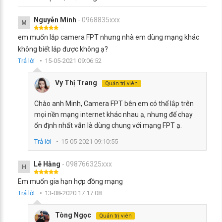
Nguyễn Minh
- 0968835xxx
M
em muốn lắp camera FPT nhưng nhà em dùng mạng khác
không biết lắp được không ạ?
Trả lời
15-05-2021 09:06:52
Vy Thị Trang
Quản trị viên
Chào anh Minh, Camera FPT bên em có thể lắp trên
mọi nền mạng internet khác nhau ạ, nhưng để chạy
ổn định nhất vẫn là dùng chung với mạng FPT ạ.
Trả lời
15-05-2021 09:10:55
Lê Hằng
- 098766325xxx
H
Em muốn gia hạn hợp đồng mạng
Trả lời
13-08-2020 17:17:08
Tòng Ngọc
Quản trị viên