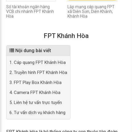
Số tài khoản ngân hàng
Lắp mạng cáp quang FPT
L
VCB chi nhánh FPT Khánh
xã Diên Sơn, Diên Khánh,
G
Hòa
Khánh Hòa
FPT Khánh Hòa
Nội dung bài viết
1. Cáp quang FPT Khánh Hòa
2. Truyền hình FPT Khánh Hòa
3. FPT Play Box Khánh Hòa
4. Camera FPT Khánh Hòa
5. Liên hệ tư vấn trực tuyến
6. Tư vấn dịch vụ khách hàng
FPT Khánh Hòa là hệ thống công ty con thuộc tập đoàn