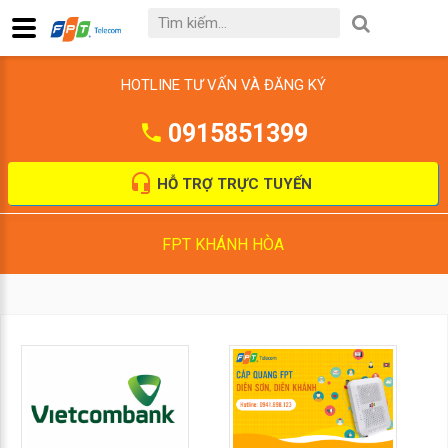
HOTLINE TƯ VẤN VÀ ĐĂNG KÝ
0915851399
HỖ TRỢ TRỰC TUYẾN
FPT KHÁNH HÒA