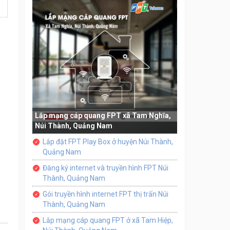
Lắp mạng cáp quang FPT xã Tam Nghĩa,
Núi Thành, Quảng Nam
Lắp đặt FPT Play Box ở huyện Núi Thành,
Quảng Nam
Đăng ký internet và truyền hình FPT Núi
Thành, Quảng Nam
Gói truyền hình internet FPT thị trấn Núi
Thành, Quảng Nam
Lắp mạng cáp quang FPT ở xã Tam Hiệp,