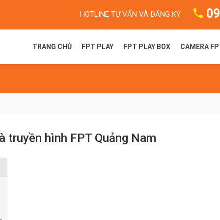
09
HOTLINE TƯ VẤN VÀ ĐĂNG KÝ
TRANG CHỦ
FPT PLAY
FPT PLAY BOX
CAMERA FP
FPT Play là gì?
FPT Play Box S
Camera F
Gói dịch vụ FPT Play
FPT Play Box+ T550
Camera 
Truyền hình FPT
FPT Play Box+ S550
và truyền hình FPT Quảng Nam
FPT Play Box+ S400