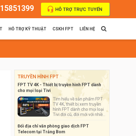
15851399
HỖ TRỢ TRỰC TUYẾN
T
HỖ TRỢ KỸ THUẬT
CSKH FPT
LIÊN HỆ
PT Indoor
Thanh toán cước
FPT Outdoor
Địa chỉ VPGD
TRUYỀN HÌNH FPT
FPT TV 4K - Thiết bị truyền hình FPT dành
cho mọi loại Tivi
Tìm hiểu về sản phẩm FPT
TV 4K, thiết bị xem truyền
hình FPT dành cho mọi loại
Tivi đời cũ, đời mới với nhiều
ứng dụng đặc sắc, số lượng
kênh truyền hình lên tới hơn
Đổi địa chỉ văn phòng giao dịch FPT
200 kênh
Telecom tại Trảng Bom