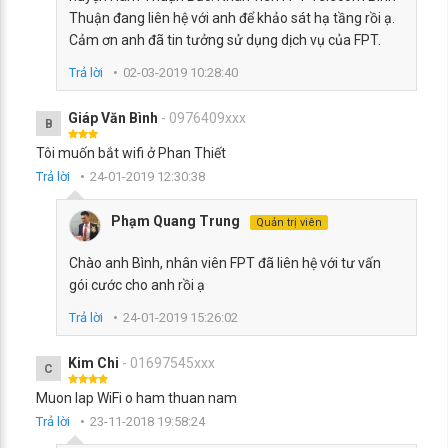
Thuận đang liên hệ với anh để khảo sát hạ tầng rồi ạ.
Cảm ơn anh đã tin tưởng sử dụng dịch vụ của FPT.
Trả lời
02-03-2019 10:28:40
Giáp Văn Bình
- 0976409xxx
B
Tôi muốn bắt wifi ở Phan Thiết
Trả lời
24-01-2019 12:30:38
Phạm Quang Trung
Quản trị viên
Chào anh Bình, nhân viên FPT đã liên hệ với tư vấn
gói cước cho anh rồi ạ
Trả lời
24-01-2019 15:26:02
Kim Chi
- 01697545xxx
C
Muon lap WiFi o ham thuan nam
Trả lời
23-11-2018 19:58:24