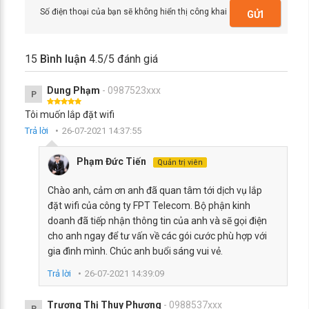
Số điện thoại của bạn sẽ không hiển thị công khai
GỬI
15
Bình luận
4.5
/5 đánh giá
Dung Phạm
- 0987523xxx
P
Tôi muốn lắp đặt wifi
Trả lời
26-07-2021 14:37:55
Phạm Đức Tiến
Quản trị viên
Chào anh, cảm ơn anh đã quan tâm tới dịch vụ lắp
đặt wifi của công ty FPT Telecom. Bộ phận kinh
doanh đã tiếp nhận thông tin của anh và sẽ gọi điện
cho anh ngay để tư vấn về các gói cước phù hợp với
gia đình mình. Chúc anh buổi sáng vui vẻ.
Trả lời
26-07-2021 14:39:09
Trương Thị Thuy Phương
- 0988537xxx