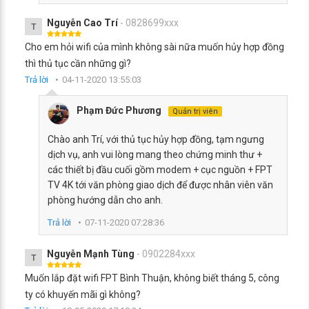
Nguyễn Cao Trí
- 0828699xxx
T
Cho em hỏi wifi của mình không sài nữa muốn hủy hợp đồng
thì thủ tục cần những gì?
Trả lời
04-11-2020 13:55:03
Phạm Đức Phương
Quản trị viên
Chào anh Trí, với thủ tục hủy hợp đồng, tạm ngưng
dịch vụ, anh vui lòng mang theo chứng minh thư +
các thiết bị đầu cuối gồm modem + cục nguồn + FPT
TV 4K tới văn phòng giao dịch để được nhân viên văn
phòng hướng dẫn cho anh.
Trả lời
07-11-2020 07:28:36
Nguyễn Mạnh Tùng
- 0902284xxx
T
Muốn lắp đặt wifi FPT Bình Thuận, không biết tháng 5, công
ty có khuyến mãi gì không?