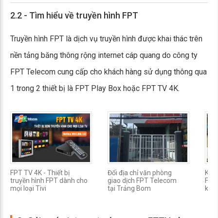
2.2 - Tìm hiểu về truyền hình FPT
Truyền hình FPT là dịch vụ truyền hình được khai thác trên
nền tảng băng thông rộng internet cáp quang do công ty
FPT Telecom cung cấp cho khách hàng sử dụng thông qua
1 trong 2 thiết bị là FPT Play Box hoặc FPT TV 4K.
FPT TV 4K - Thiết bị
Đổi địa chỉ văn phòng
Khắc
truyền hình FPT dành cho
giao dịch FPT Telecom
FPT 
mọi loại Tivi
tại Trảng Bom
khôn