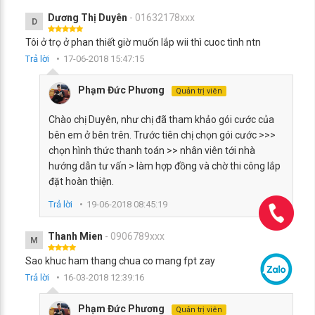
Dương Thị Duyên
- 01632178xxx
D
Tôi ở trọ ở phan thiết giờ muốn lắp wii thì cuoc tình ntn
Trả lời
17-06-2018 15:47:15
Phạm Đức Phương
Quản trị viên
Chào chị Duyên, như chị đã tham khảo gói cước của
bên em ở bên trên. Trước tiên chị chọn gói cước >>>
chọn hình thức thanh toán >> nhân viên tới nhà
hướng dẫn tư vấn > làm hợp đồng và chờ thi công lắp
đặt hoàn thiện.
Trả lời
19-06-2018 08:45:19
Thanh Mien
- 0906789xxx
M
Sao khuc ham thang chua co mang fpt zay
Trả lời
16-03-2018 12:39:16
Phạm Đức Phương
Quản trị viên