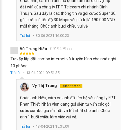
Chào anh, cảm ơn anh đã quan tâm tới dịch vụ lắp
đặt wifi của công ty FPT Telecom chi nhánh Bình
Thuận. Sau đây là các thông tin về gói cước Super 30,
gói cước có tốc độ 30 Mbps với giá trị là 190.000 VND
mỗi tháng. Chúc anh buổi chiều vui vẻ.
Trả lời
30-06-2021 16:00:23
Vũ Trung Hiếu
- 0919479xxx
Tư vấp lắp đặt combo internet và truyền hình cho nhà nghỉ
10 phòng
Trả lời
13-04-2021 09:51:35
Vy Thị Trang
Quản trị viên
Chào anh Hiếu, cảm ơn anh đã liên hệ với công ty FPT
Phan Thiết. Nhân viên đang gọi điện tư vấn các gói
cước combo giá rẻ nhất và tốt nhất cho anh. Chúc
anh 1 buổi chiều làm việc vui vẻ.
Trả lời
13-04-2021 15:35:09