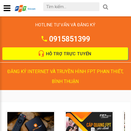
HOTLINE TƯ VẤN VÀ ĐĂNG KÝ
0915851399
HỖ TRỢ TRỰC TUYẾN
ĐĂNG KÝ INTERNET VÀ TRUYỀN HÌNH FPT PHAN THIẾT,
BÌNH THUẬN