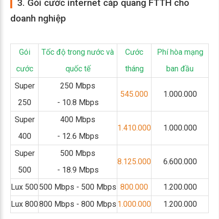
3. Gói cước internet cáp quang FTTH cho
doanh nghiệp
Gói
Tốc độ trong nước và
Cước
Phí hòa mạng
cước
quốc tế
tháng
ban đầu
Super
250 Mbps
545.000
1.000.000
250
- 10.8 Mbps
Super
400 Mbps
1.410.000
1.000.000
400
- 12.6 Mbps
Super
500 Mbps
8.125.000
6.600.000
500
- 18.9 Mbps
Lux 500
500 Mbps - 500 Mbps
800.000
1.200.000
Lux 800
800 Mbps - 800 Mbps
1.000.000
1.200.000