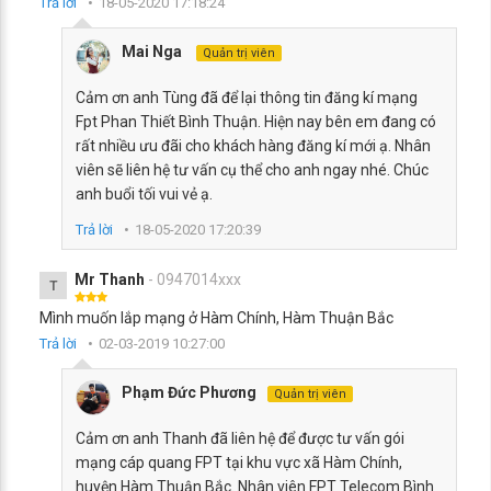
Trả lời
18-05-2020 17:18:24
Mai Nga
Quản trị viên
Cảm ơn anh Tùng đã để lại thông tin đăng kí mạng
Fpt Phan Thiết Bình Thuận. Hiện nay bên em đang có
rất nhiều ưu đãi cho khách hàng đăng kí mới ạ. Nhân
viên sẽ liên hệ tư vấn cụ thể cho anh ngay nhé. Chúc
anh buổi tối vui vẻ ạ.
Trả lời
18-05-2020 17:20:39
Mr Thanh
- 0947014xxx
T
Mình muốn lắp mạng ở Hàm Chính, Hàm Thuận Bắc
Trả lời
02-03-2019 10:27:00
Phạm Đức Phương
Quản trị viên
Cảm ơn anh Thanh đã liên hệ để được tư vấn gói
mạng cáp quang FPT tại khu vực xã Hàm Chính,
huyện Hàm Thuận Bắc. Nhân viên FPT Telecom Bình