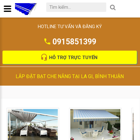
HOTLINE TƯ VẤN VÀ ĐĂNG KÝ
0915851399
HỖ TRỢ TRỰC TUYẾN
LẮP ĐẶT BẠT CHE NẮNG TẠI LA GI, BÌNH THUẬN