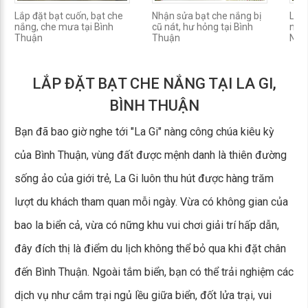
Lắp đặt bạt cuốn, bạt che
Nhận sửa bạt che nắng bị
Lắp 
nắng, che mưa tại Bình
cũ nát, hư hỏng tại Bình
nắn
Thuận
Thuận
Nam
LẮP ĐẶT BẠT CHE NẮNG TẠI LA GI,
BÌNH THUẬN
Bạn đã bao giờ nghe tới "La Gi" nàng công chúa kiêu kỳ
của Bình Thuận, vùng đất được mệnh danh là thiên đường
sống ảo của giới trẻ, La Gi luôn thu hút được hàng trăm
lượt du khách tham quan mỗi ngày. Vừa có không gian của
bao la biển cả, vừa có nững khu vui chơi giải trí hấp dẫn,
đây đích thị là điểm du lịch không thể bỏ qua khi đặt chân
đến Bình Thuận. Ngoài tắm biển, bạn có thể trải nghiệm các
dịch vụ như cắm trại ngủ lều giữa biển, đốt lửa trại, vui