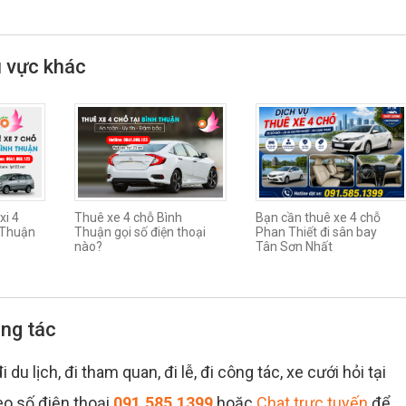
u vực khác
xi 4
Thuê xe 4 chỗ Bình
Bạn cần thuê xe 4 chỗ
h Thuận
Thuận gọi số điện thoại
Phan Thiết đi sân bay
nào?
Tân Sơn Nhất
ông tác
u lịch, đi tham quan, đi lễ, đi công tác, xe cưới hỏi tại
heo số điện thoại
091.585.1399
hoặc
Chat trực tuyến
để