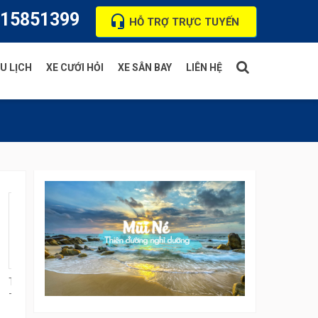
15851399
HỖ TRỢ TRỰC TUYẾN
U LỊCH
XE CƯỚI HỎI
XE SÂN BAY
LIÊN HỆ
Thuê xe 4 chỗ Phan Thiết
- Đà Lạt 1 chiều, 2 chiều