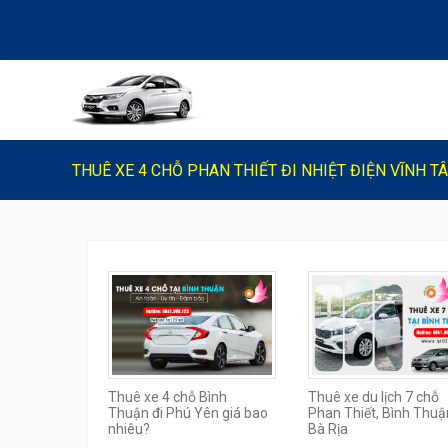
THUÊ XE 4 CHỖ PHAN THIẾT ĐI NHIỆT ĐIỆN VĨNH TÂ
Thuê xe 4 chỗ Bình
Thuê xe du lịch 7 chỗ
Thuận đi Phú Yên giá bao
Phan Thiết, Bình Thuậ
nhiêu?
Bà Rịa