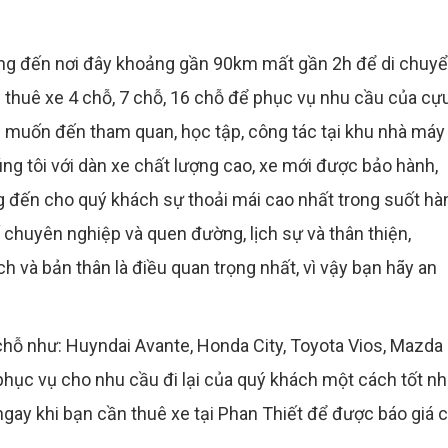
ờng đến nơi đây khoảng gần 90km mất gần 2h để di chuyể
 thuê xe 4 chỗ, 7 chỗ, 16 chỗ để phục vụ nhu cầu của cự
n muốn đến tham quan, học tập, công tác tại khu nhà máy
úng tôi với dàn xe chất lượng cao, xe mới được bảo hành,
 đến cho quý khách sự thoải mái cao nhất trong suốt hà
ế chuyên nghiệp và quen đường, lịch sự và thân thiện,
h và bản thân là điều quan trọng nhất, vì vậy bạn hãy an
hỗ như: Huyndai Avante, Honda City, Toyota Vios, Mazda 
 phục vụ cho nhu cầu đi lại của quý khách một cách tốt nh
i ngay khi bạn cần thuê xe tại Phan Thiết để được báo giá 