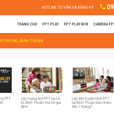
09
HOTLINE TƯ VẤN VÀ ĐĂNG KÝ
TRANG CHỦ
FPT PLAY
FPT PLAY BOX
CAMERA FP
UY PHONG, BÌNH THUẬN
FPT Play là gì?
FPT Play Box S
Camera F
Gói dịch vụ FPT Play
FPT Play Box+ T550
Camera 
Truyền hình FPT
FPT Play Box+ S550
FPT Play Box+ S400
ng FPT
Lắp mạng wifi FPT tại La
Lắp đặt truyền hình FPT
nh,
Gi, Bình Thuận cho hộ gia
tại Bình Thuận bao nhiêu
đình
tiền 1 tháng?