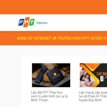
ĐĂNG KÝ INTERNET VÀ TRUYỀN HÌNH FPT HUYỆN T
Lắp đặt FPT Play Box
Lắp mạng cáp qua
xem truyền hình tại La Gi,
tại xã Phan Rí Thà
Bình Thuận
huyện Bắc Bình