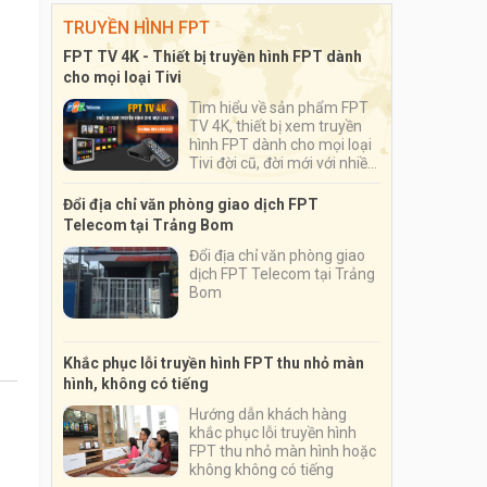
TRUYỀN HÌNH FPT
FPT TV 4K - Thiết bị truyền hình FPT dành
cho mọi loại Tivi
Tìm hiểu về sản phẩm FPT
TV 4K, thiết bị xem truyền
hình FPT dành cho mọi loại
Tivi đời cũ, đời mới với nhiều
ứng dụng đặc sắc, số lượng
kênh truyền hình lên tới hơn
Đổi địa chỉ văn phòng giao dịch FPT
200 kênh
Telecom tại Trảng Bom
Đổi địa chỉ văn phòng giao
dịch FPT Telecom tại Trảng
Bom
Khắc phục lỗi truyền hình FPT thu nhỏ màn
hình, không có tiếng
Hướng dẫn khách hàng
khắc phục lỗi truyền hình
FPT thu nhỏ màn hình hoặc
không không có tiếng