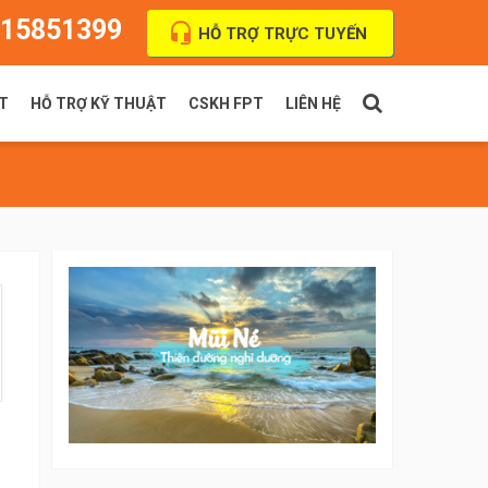
15851399
HỖ TRỢ TRỰC TUYẾN
T
HỖ TRỢ KỸ THUẬT
CSKH FPT
LIÊN HỆ
PT Indoor
Thanh toán cước
FPT Outdoor
Địa chỉ VPGD