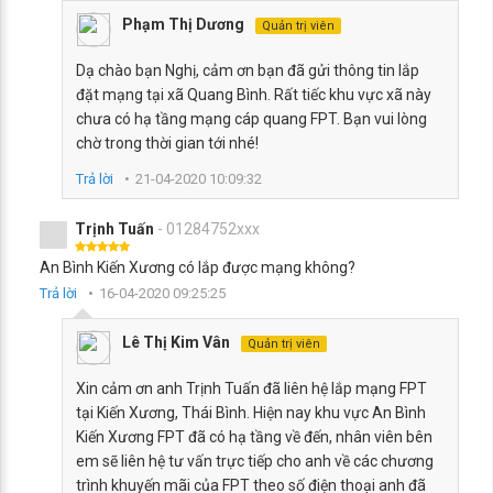
Phạm Thị Dương
Quản trị viên
Dạ chào bạn Nghị, cảm ơn bạn đã gửi thông tin lắp
đặt mạng tại xã Quang Bình. Rất tiếc khu vực xã này
chưa có hạ tầng mạng cáp quang FPT. Bạn vui lòng
chờ trong thời gian tới nhé!
Trả lời
21-04-2020 10:09:32
Trịnh Tuấn
- 01284752xxx
An Bình Kiến Xương có lắp được mạng không?
Trả lời
16-04-2020 09:25:25
Lê Thị Kim Vân
Quản trị viên
Xin cảm ơn anh Trịnh Tuấn đã liên hệ lắp mạng FPT
tại Kiến Xương, Thái Bình. Hiện nay khu vực An Bình
Kiến Xương FPT đã có hạ tầng về đến, nhân viên bên
em sẽ liên hệ tư vấn trực tiếp cho anh về các chương
trình khuyến mãi của FPT theo số điện thoại anh đã