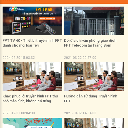
FPT TV 4K - Thiết bị truyền hình FPT
Đổi địa chỉ văn phòng giao dịch
dành cho mọi loại Tivi
FPT Telecom tại Trảng Bom
2024-02-20 15:03:32
2021-03-22 20:57:00
Khắc phục lỗi truyền hình FPT thu
Hướng dẫn sử dụng Truyền hình
nhỏ màn hình, không có tiếng
FPT
2020-12-31 08:04:30
2021-10-02 14:34:03