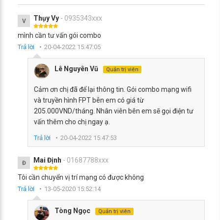
Thụy Vy
- 0935343xxx
V
mình cần tư vấn gói combo
Trả lời
20-04-2022 15:47:05
Lê Nguyên Vũ
Quản trị viên
Cảm ơn chị đã để lại thông tin. Gói combo mạng wifi
và truyền hình FPT bên em có giá từ
205.000VND/tháng. Nhân viên bên em sẽ gọi điện tư
vấn thêm cho chị ngay ạ.
Trả lời
20-04-2022 15:47:53
Mai Định
- 01687788xxx
Đ
Tôi cần chuyển vị trí mạng có được không
Trả lời
13-05-2020 15:52:14
Tòng Ngọc
Quản trị viên