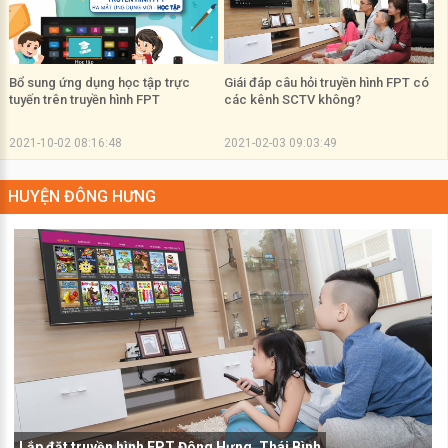
Bổ sung ứng dụng học tập trực
Giái đáp câu hỏi truyền hình FPT có
tuyến trên truyền hình FPT
các kênh SCTV không?
2021-10-02 08:16:48
2021-02-03 09:03:49
HUYỆN ĐÔNG HƯNG
Lắp đặt truyền hình FPT Đông Hưng, Thái Bình