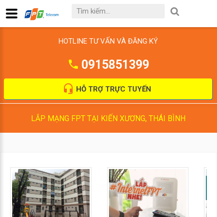
HOTLINE TƯ VẤN VÀ ĐĂNG KÝ
0915851399
HỖ TRỢ TRỰC TUYẾN
LẮP MẠNG FPT TẠI KIẾN XƯƠNG, THÁI BÌNH