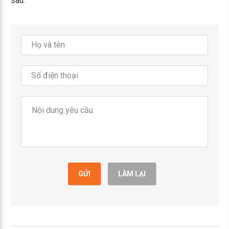
sau:
GỬI
LÀM LẠI