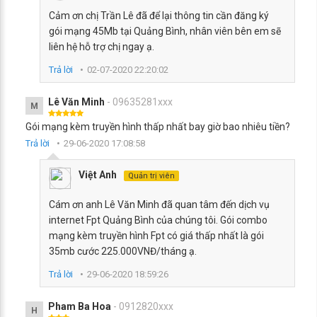
Cảm ơn chị Trần Lê đã để lại thông tin cần đăng ký
gói mạng 45Mb tại Quảng Bình, nhân viên bên em sẽ
liên hệ hỗ trợ chị ngay ạ.
Trả lời
02-07-2020 22:20:02
Lê Văn Minh
- 09635281xxx
M
Gói mạng kèm truyền hình thấp nhất bay giờ bao nhiêu tiền?
Trả lời
29-06-2020 17:08:58
Việt Anh
Quản trị viên
Cám ơn anh Lê Văn Minh đã quan tâm đến dịch vụ
internet Fpt Quảng Bình của chúng tôi. Gói combo
mạng kèm truyền hình Fpt có giá thấp nhất là gói
35mb cước 225.000VNĐ/tháng ạ.
Trả lời
29-06-2020 18:59:26
Pham Ba Hoa
- 0912820xxx
H