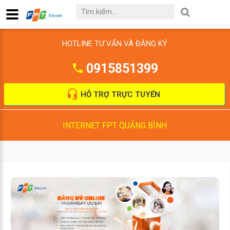
HOTLINE TƯ VẤN VÀ ĐĂNG KÝ
0915851399
HỖ TRỢ TRỰC TUYẾN
INTERNET FPT QUẢNG BÌNH