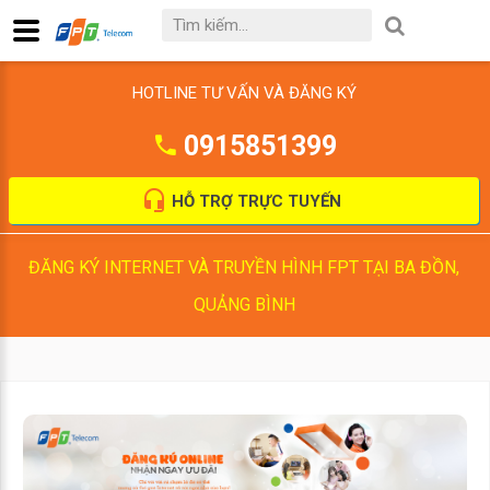
HOTLINE TƯ VẤN VÀ ĐĂNG KÝ
0915851399
HỖ TRỢ TRỰC TUYẾN
ĐĂNG KÝ INTERNET VÀ TRUYỀN HÌNH FPT TẠI BA ĐỒN,
QUẢNG BÌNH