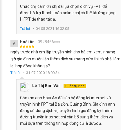
Chào chị, cám ơn chị đã lựa chọn dịch vụ FPT, để
được hỗ trợ thanh toán online chị có thể tải ứng dụng
HiFPT để thao tác ạ.
Trả lời
04-05-2021 16:32:05
Hoài An
- 0928466xxx
A
ngày trước nhà em lắp truyền hình cho bà em xem, nhưng
giờ gia đình muốn lắp thêm dịch vụ mạng nữa thì có phải làm
lại hợp đồng không ạ?
Trả lời
31-07-2020 18:00:34
Lê Thị Kim Vân
Quản trị viên
Cảm ơn anh Hoài An đã liên hệ đăng ký internet và
truyền hình FPT tại Ba Đồn, Quảng Bình. Gia đình anh
đang sử dụng dịch vụ truyền hình giờ đăng ký thêm
đường truyền internet chỉ cần bổ sung thêm dịch vụ
mới dựa trên thông tin hợp đồng cũ là được ạ.