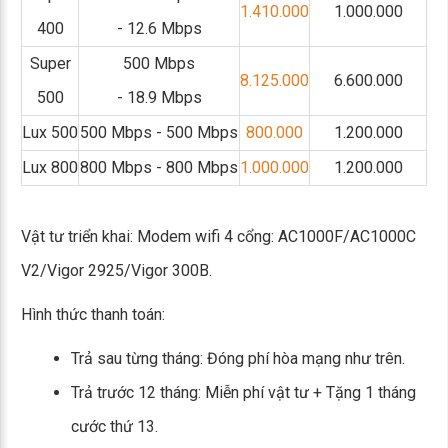
1.410.000
1.000.000
400
- 12.6 Mbps
Super
500 Mbps
8.125.000
6.600.000
500
- 18.9 Mbps
Lux 500
500 Mbps - 500 Mbps
800.000
1.200.000
Lux 800
800 Mbps - 800 Mbps
1.000.000
1.200.000
Vật tư triển khai: Modem wifi 4 cổng: AC1000F/AC1000C
V2/Vigor 2925/Vigor 300B.
Hình thức thanh toán:
Trả sau từng tháng: Đóng phí hòa mạng như trên.
Trả trước 12 tháng: Miễn phí vật tư + Tặng 1 tháng
cước thứ 13.