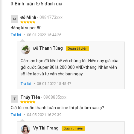
3
Bình luận
5
/5 đánh giá
Đỗ Minh
- 0984773xxx
M
đăng kí super 80
Trả lời
08-01-2022 15:44:26
Đỗ Thanh Tùng
Quản trị viên
Cảm ơn bạn đã liên hệ với chúng tôi. Hiện nay giá của
gói cước Super 80 là 200.000 VND/tháng. Nhân viên
sẽ liên lạc và tư vấn cho bạn ngay.
Trả lời
08-01-2022 15:45:47
Thủy Tiên
- 0968835xxx
T
Giờ tôi muốn thanh toán online thì phải làm sao ạ?
Trả lời
04-05-2021 16:29:39
Vy Thị Trang
Quản trị viên