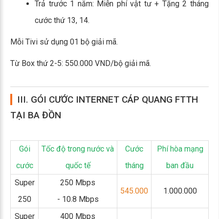
Trả trước 1 năm: Miễn phí vật tư + Tặng 2 tháng
cước thứ 13, 14.
Mỗi Tivi sử dụng 01 bộ giải mã.
Từ Box thứ 2-5: 550.000 VND/bộ giải mã.
III. GÓI CƯỚC INTERNET CÁP QUANG FTTH
TẠI BA ĐỒN
Gói
Tốc độ trong nước và
Cước
Phí hòa mạng
cước
quốc tế
tháng
ban đầu
Super
250 Mbps
545.000
1.000.000
250
- 10.8 Mbps
Super
400 Mbps