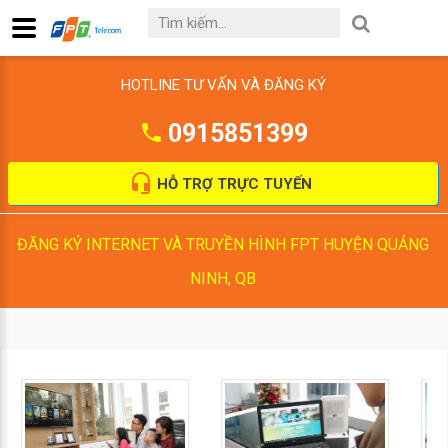
HOTLINE TƯ VẤN VÀ ĐĂNG KÝ
0915851399
HỖ TRỢ TRỰC TUYẾN
ĐĂNG KÝ INTERNET VÀ TRUYỀN HÌNH FPT HUYỆN QUẢNG
NINH, QB