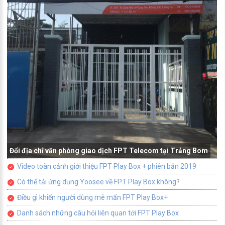
Đổi địa chỉ văn phòng giao dịch FPT Telecom tại Trảng Bom
Video toàn cảnh giới thiệu FPT Play Box + phiên bản 2019
Có thể tải ứng dụng Yoosee về FPT Play Box không?
Điều gì khiến người dùng mê mẩn FPT Play Box+
Danh sách những câu hỏi liên quan tới FPT Play Box