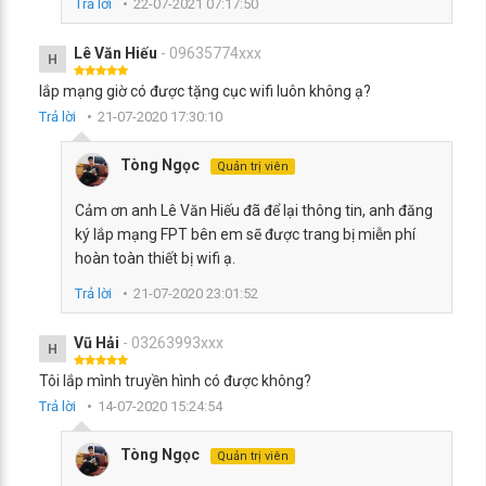
Trả lời
22-07-2021 07:17:50
Lê Văn Hiếu
- 09635774xxx
H
lắp mạng giờ có được tặng cục wifi luôn không ạ?
Trả lời
21-07-2020 17:30:10
Tòng Ngọc
Quản trị viên
Cảm ơn anh Lê Văn Hiếu đã để lại thông tin, anh đăng
ký lắp mạng FPT bên em sẽ được trang bị miễn phí
hoàn toàn thiết bị wifi ạ.
Trả lời
21-07-2020 23:01:52
Vũ Hải
- 03263993xxx
H
Tôi lắp mình truyền hình có được không?
Trả lời
14-07-2020 15:24:54
Tòng Ngọc
Quản trị viên