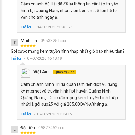
Cảm ơn anh Vũ Hải đã để lại thông tin cần lắp truyền
hình tại Quảng Nam, nhân viên bên em sẽ liên hệ tư
vấn cho anh ngay ạ.
Trả lời
14-07-2020 23:43:57
Minh Trí
- 09633251xxx
T
Gói cước mạng kèm tuyền hình thấp nhất giờ bao nhiêu tiền?
Trả lời
07-07-2020 16:18:18
Việt Anh
Quản trị viên
Cám ơn anh Minh Trí đã quan tâm đến dịch vụ đăng
ký internet và truyền hình Fpt huyện Quảng Ninh,
Quảng Nam ạ. Gói cước mạng kèm truyền hình thấp
nhất là gói sup25 với giá 205.00OVNĐ/tháng ạ.
Trả lời
07-07-2020 21:19:15
Đỗ Liên
- 09877452xxx
L