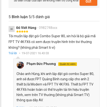
Số điện thoại của bạn sẽ không hiển thị công khai
GỬI
5
Bình luận
5
/5 đánh giá
Đỗ Viết Hùng
- 0982748xxx
H
Tôi muốn lắp đặt gói Combo Super 80, xin hỏi là bộ giải mã
FPT TV 4K FX6 có xem được truyền hình trên tivi thường
không? (không phải Smart ti vi)
Trả lời
19-07-2021 16:43:03
Phạm Đức Phương
Quản trị viên
Chào anh Hùng, khi anh lắp đặt gói combo Super 80,
anh sẽ được FPT Quảng Bình cung cấp cho anh 2
thiết bị là Modem và FPT TV 4K FX6. Thiết bị FPT TV
4K FX6 hoàn toàn có thể truyền tải tín hiệu truyền
hình, xem trên TV thường (không phải Smart TV)
thông qua dây AV.