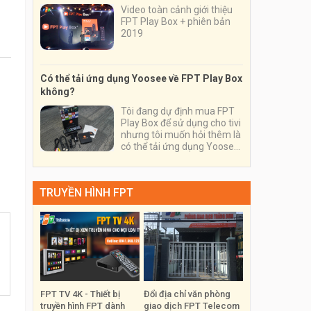
Video toàn cảnh giới thiệu
FPT Play Box + phiên bản
2019
Có thể tải ứng dụng Yoosee về FPT Play Box
không?
Tôi đang dự định mua FPT
Play Box để sử dụng cho tivi
nhưng tôi muốn hỏi thêm là
có thể tải ứng dụng Yoosee
về thiết bị và sử dụng nó
trên thiết bị này được
không?
TRUYỀN HÌNH FPT
FPT TV 4K - Thiết bị
Đổi địa chỉ văn phòng
truyền hình FPT dành
giao dịch FPT Telecom