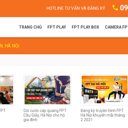
09
HOTLINE TƯ VẤN VÀ ĐĂNG KÝ
TRANG CHỦ
FPT PLAY
FPT PLAY BOX
CAMERA FP
N, HÀ NỘI
FPT Play là gì?
FPT Play Box S
Camera F
Gói dịch vụ FPT Play
FPT Play Box+ T550
Camera 
Truyền hình FPT
FPT Play Box+ S550
FPT Play Box+ S400
 FPT
Gói cước cáp quang FPT
Đăng ký truyền hình FPT
h
Cầu Giấy, Hà Nội cho hộ
Hà Nội khuyến mãi tháng
gia đình
2 2021