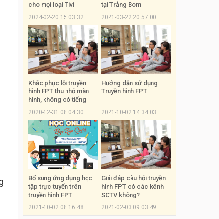
cho mọi loại Tivi
tại Trảng Bom
2024-02-20 15:03:32
2021-03-22 20:57:00
Khắc phục lỗi truyền
Hướng dẫn sử dụng
hình FPT thu nhỏ màn
Truyền hình FPT
hình, không có tiếng
2020-12-31 08:04:30
2021-10-02 14:34:03
Bổ sung ứng dụng học
Giái đáp câu hỏi truyền
g
tập trực tuyến trên
hình FPT có các kênh
truyền hình FPT
SCTV không?
2021-10-02 08:16:48
2021-02-03 09:03:49