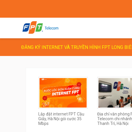
ĐĂNG KÝ INTERNET VÀ TRUYỀN HÌNH FPT LONG BIÊ
Lắp đặt internet FPT Cầu
Địa chỉ văn phòng
Giấy, Hà Nội gói cước 35
Telecom chi nhán
Mbps
Thanh Trì, Hà Nội