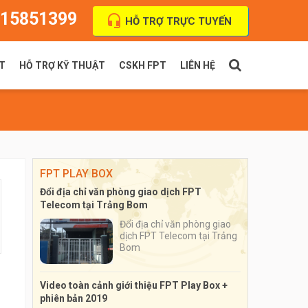
15851399
HỖ TRỢ TRỰC TUYẾN
T
HỖ TRỢ KỸ THUẬT
CSKH FPT
LIÊN HỆ
PT Indoor
Thanh toán cước
FPT Outdoor
Địa chỉ VPGD
FPT PLAY BOX
Đổi địa chỉ văn phòng giao dịch FPT
Telecom tại Trảng Bom
Đổi địa chỉ văn phòng giao
dịch FPT Telecom tại Trảng
Bom
Video toàn cảnh giới thiệu FPT Play Box +
phiên bản 2019