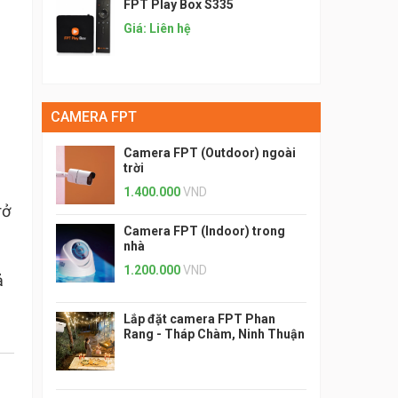
FPT Play Box S335
Giá: Liên hệ
CAMERA FPT
Camera FPT (Outdoor) ngoài
trời
1.400.000
VND
rở
Camera FPT (Indoor) trong
nhà
1.200.000
VND
ả
Lắp đặt camera FPT Phan
Rang - Tháp Chàm, Ninh Thuận