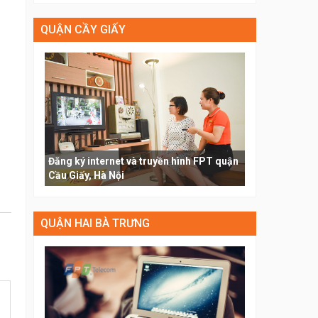
QUẬN CẦY GIẤY
Đăng ký internet và truyền hình FPT quận
Cầu Giấy, Hà Nội
QUẬN HAI BÀ TRƯNG