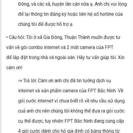
Đông, và các xã, huyện lân cận nữa ạ. Anh chị vui lòng
để lại thông tin đăng ký hoặc liên hệ số hotline của
chúng tôi để được hỗ trợ ạ.
• Câu hỏi: Tôi ở xã Gia Đông, Thuận Thành muốn được tư
vấn về gói combo internet và 2 mắt camera của FPT
để lắp đặt trong nhà và ngoài sân. Hãy tư vấn giúp tôi. Xin
cám ơn!
⇒ Trả lời: Cám ơn anh chị đã tin tưởng dịch vụ
internet và sản phẩm camera của FPT Bắc Ninh. Về
gói cước internet vì chưa biết rõ về nhu cầu sử dụng
cuả anh chị nên chúng tôi không thể đưa ra gói cước
cụ thể được, tuy nhiên FPT Bắc Ninh đang cung cấp
4 gói cước dành cho hộ gia đình có băng thông từ