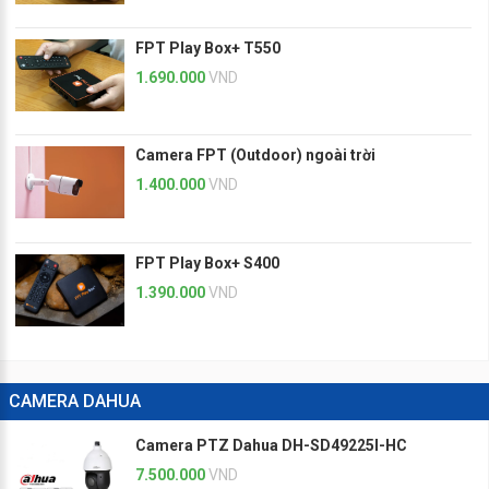
FPT Play Box+ T550
1.690.000
VND
Camera FPT (Outdoor) ngoài trời
1.400.000
VND
FPT Play Box+ S400
1.390.000
VND
CAMERA DAHUA
Camera PTZ Dahua DH-SD49225I-HC
7.500.000
VND