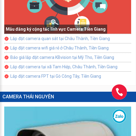
Mẫu đăng ký cộng tác lĩnh vực Camera Tiền Giang
Lắp đặt camera quan sát tại Châu Thành, Tiền Giang
Lắp đặt camera wifi giá rẻ ở Châu Thành, Tiền Giang
Báo giá lắp đặt camera KBvision tại Mỹ Tho, Tiền Giang
Lắp đặt camera tại xã Tam Hiệp, Châu Thành, Tiền Giang
Lắp đặt camera FPT tại Gò Công Tây, Tiền Giang
CAMERA THÁI NGUYÊN