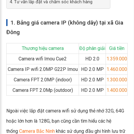
4. Tư vấn lắp đặt và chăm sóc khách hàng
1. Bảng giá camera IP (không dây) tại xã Gia
Đông
Thương hiệu camera
Độ phân giải
Giá tiền
Camera wifi Imou Cue2
HD 2.0
1.359.000
Camera IP wifi 2.0MP G22P Imou
HD 2.0 MP
1.460.000
Camera FPT 2.0MP (indoor)
HD 2.0 MP
1.300.000
Camera FPT 2.0Mp (outdoor)
HD 2.0 MP
1.400.000
Ngoài việc lắp đặt camera wifi sử dụng thẻ nhớ 32G, 64G
hoặc lớn hơn là 128G, bạn cũng cần tìm hiểu các hệ
thống
Camera Bắc Ninh
khác sử dụng đầu ghi hình lưu trữ