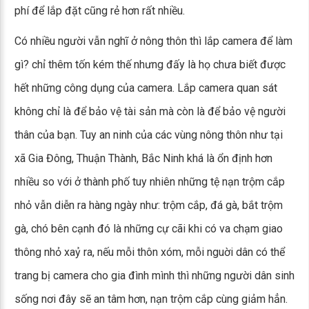
phí để lắp đặt cũng rẻ hơn rất nhiều.
Có nhiều người vẫn nghĩ ở nông thôn thì lắp camera để làm
gì? chỉ thêm tốn kém thế nhưng đấy là họ chưa biết được
hết những công dụng của camera. Lắp camera quan sát
không chỉ là để bảo vệ tài sản mà còn là để bảo vệ người
thân của bạn. Tuy an ninh của các vùng nông thôn như tại
xã Gia Đông, Thuận Thành, Bắc Ninh khá là ổn định hơn
nhiều so với ở thành phố tuy nhiên những tệ nạn trộm cắp
nhỏ vẫn diễn ra hàng ngày như: trộm cắp, đá gà, bắt trộm
gà, chó bên cạnh đó là những cự cãi khi có va chạm giao
thông nhỏ xaỷ ra, nếu mỗi thôn xóm, mỗi nguời dân có thể
trang bị camera cho gia đình mình thì những người dân sinh
sống nơi đây sẽ an tâm hơn, nạn trộm cắp cùng giảm hẳn.