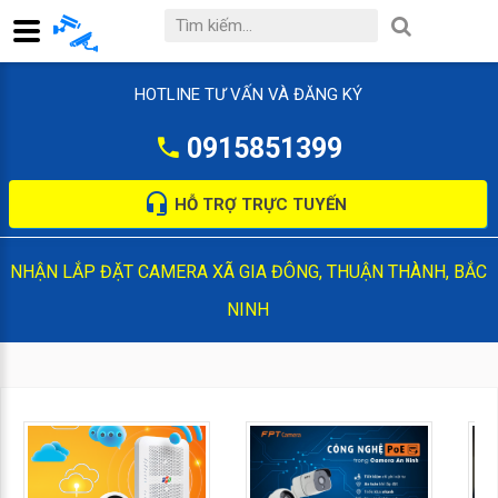
HOTLINE TƯ VẤN VÀ ĐĂNG KÝ
0915851399
HỖ TRỢ TRỰC TUYẾN
NHẬN LẮP ĐẶT CAMERA XÃ GIA ĐÔNG, THUẬN THÀNH, BẮC
NINH