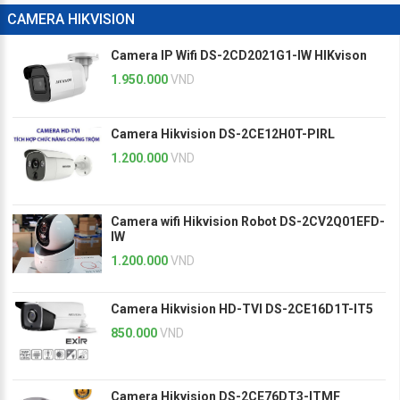
CAMERA HIKVISION
Camera IP Wifi DS-2CD2021G1-IW HIKvison
1.950.000
VND
Camera Hikvision DS-2CE12H0T-PIRL
1.200.000
VND
Camera wifi Hikvision Robot DS-2CV2Q01EFD-
IW
1.200.000
VND
Camera Hikvision HD-TVI DS-2CE16D1T-IT5
850.000
VND
Camera Hikvision DS-2CE76DT3-ITMF