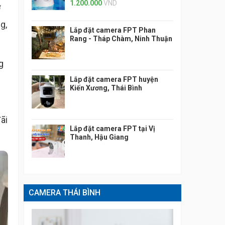
1.200.000
VND
ơ
g,
Lắp đặt camera FPT Phan
Rang - Tháp Chàm, Ninh Thuận
g
Lắp đặt camera FPT huyện
Kiến Xương, Thái Bình
ãi
Lắp đặt camera FPT tại Vị
Thanh, Hậu Giang
CAMERA THÁI BÌNH