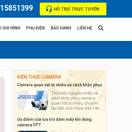
15851399
HỖ TRỢ TRỰC TUYẾN
 GHI HÌNH
PHỤ KIỆN
BẢO HÀNH
LIÊN HỆ
T
Thẻ nhớ
ua
Ổ cứng
KIẾN THỨC CAMERA
ision
Hộp kỹ thuật camera
Camera quan sát bị nhiễu và cách khắc phục
ndy
Đầu nối tín hiệu jack BNC
Tìm hiểu nguyên nhân và
cách khắc phục camera
i
quan sát bị nhiễu, chuyên
lắp đặt, sửa chữa, bảo hành
camera quan sát cho cá
nhân, hộ gia đình, cửa hàng,
Ưu điểm của lưu trữ đám mây khi dùng
doanh nghiệp
camera FPT