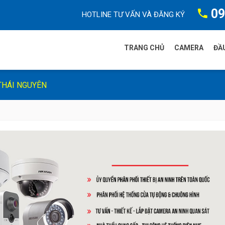
09
HOTLINE TƯ VẤN VÀ ĐĂNG KÝ
TRANG CHỦ
CAMERA
ĐẦU
THÁI NGUYÊN
Camera FP
Camera Dah
Camera HIKv
Camera Tia
Camera WiF