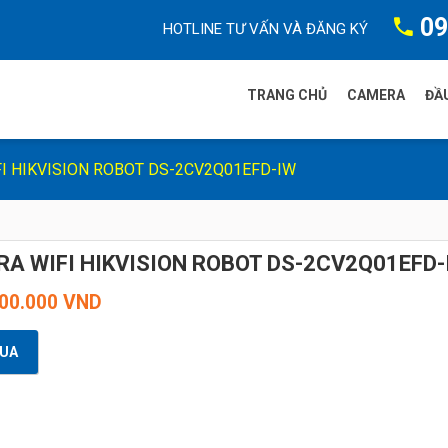
09
HOTLINE TƯ VẤN VÀ ĐĂNG KÝ
TRANG CHỦ
CAMERA
ĐẦU
I HIKVISION ROBOT DS-2CV2Q01EFD-IW
Camera FP
Camera Dah
A WIFI HIKVISION ROBOT DS-2CV2Q01EFD-
Camera HIKv
200.000 VND
Camera Tia
Camera WiF
UA