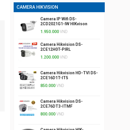
CAMERA HIKVISION
Camera IP Wifi DS-
2CD2021G1-IW HIKvison
1.950.000
VND
Camera Hikvision DS-
2CE12H0T-PIRL
1.200.000
VND
Camera Hikvision HD-TVI DS-
2CE16D1T-IT5
850.000
VND
Camera Hikvision DS-
2CE76DT3-ITMF
800.000
VND
Camera Hikvision HIK-