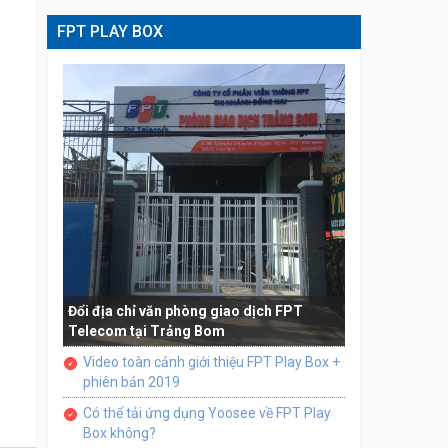
FPT PLAY BOX
Đổi địa chỉ văn phòng giao dịch FPT
Telecom tại Trảng Bom
Video toàn cảnh giới thiệu FPT Play Box +
phiên bản 2019
Có thể tải ứng dụng Yoosee về FPT Play
Box không?