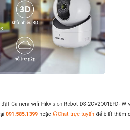
 đặt Camera wifi Hikvision Robot DS-2CV2Q01EFD-IW v
oại
091.585.1399
hoặc
Chat trực tuyến
để biết thêm c