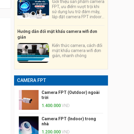
Giới thiệu sản phẩm camera
FPT, ưu điểm vượt trội khi
sử dụng lưu trữ đám mây,
lắp đặt camera FPT indoor,
outdoor, chuyên nghiệp,
nhanh chóng, tiện lợi
Hướng dẫn đổi mật khẩu camera wifi đơn
giản
Kiến thức camera, cách đổi
mật khẩu camera wifi đơn
giản, nhanh chóng
CAMERA FPT
Camera FPT (Outdoor) ngoài
trời
1.400.000
VND
Camera FPT (Indoor) trong
nhà
1.200.000
VND