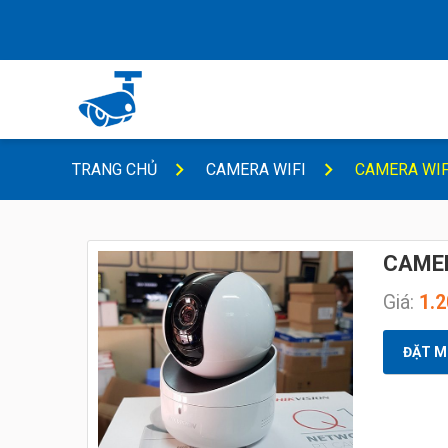
TRANG CHỦ
CAMERA WIFI
CAMERA WIF
CAMER
Giá:
1.
ĐẶT M