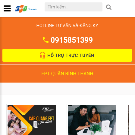
HOTLINE TƯ VẤN VÀ ĐĂNG KÝ
0915851399
HỖ TRỢ TRỰC TUYẾN
FPT QUẬN BÌNH THẠNH