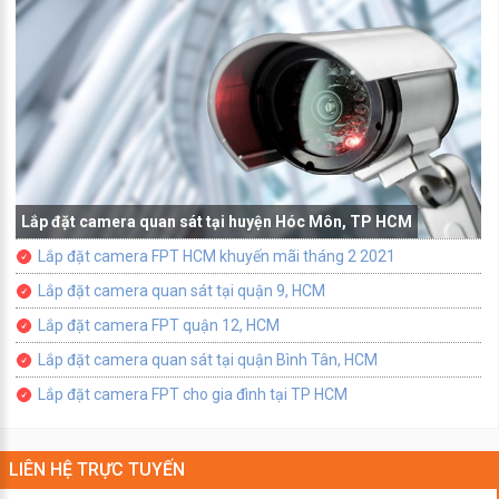
Lắp đặt camera quan sát tại huyện Hóc Môn, TP HCM
Lắp đặt camera FPT HCM khuyến mãi tháng 2 2021
Lắp đặt camera quan sát tại quận 9, HCM
Lắp đặt camera FPT quận 12, HCM
Lắp đặt camera quan sát tại quận Bình Tân, HCM
Lắp đặt camera FPT cho gia đình tại TP HCM
LIÊN HỆ TRỰC TUYẾN