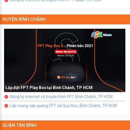
HUYỆN BÌNH CHÁNH
Lắp đặt FPT Play Box tại Bình Chánh, TP HCM
Đăng ký internet và truyền hình FPT Bình Chánh, TP HCM
Lắp mạng cáp quang FPT xã Quy Đức, Bình Chánh, TP HCM
QUẬN TÂN BÌNH