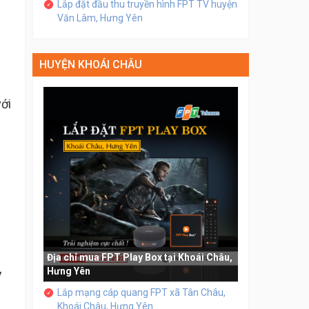
Lắp đặt đầu thu truyền hình FPT TV huyện
Văn Lâm, Hưng Yên
HUYỆN KHOÁI CHÂU
với
Địa chỉ mua FPT Play Box tại Khoái Châu,
Hưng Yên
V
Lắp mạng cáp quang FPT xã Tân Châu,
Khoái Châu, Hưng Yên