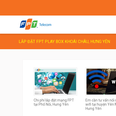
LẮP ĐẶT FPT PLAY BOX KHOÁI CHÂU, HƯNG YÊN
Chi phí lắp đặt mạng FPT
Em cần tư vấn nối
tại Phố Nối, Hưng Yên
wifi tại huyện Yên 
Hưng Yên