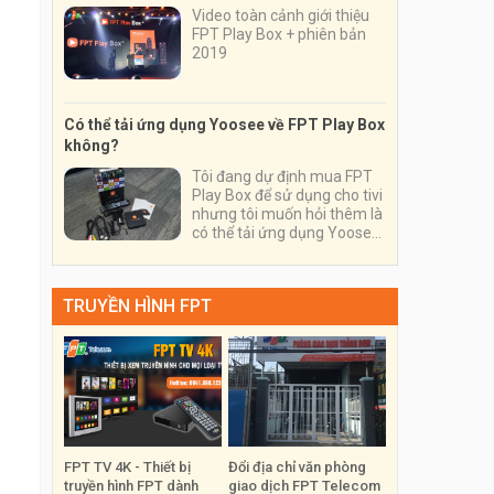
Video toàn cảnh giới thiệu
FPT Play Box + phiên bản
2019
Có thể tải ứng dụng Yoosee về FPT Play Box
không?
Tôi đang dự định mua FPT
Play Box để sử dụng cho tivi
nhưng tôi muốn hỏi thêm là
có thể tải ứng dụng Yoosee
về thiết bị và sử dụng nó
trên thiết bị này được
không?
TRUYỀN HÌNH FPT
FPT TV 4K - Thiết bị
Đổi địa chỉ văn phòng
truyền hình FPT dành
giao dịch FPT Telecom