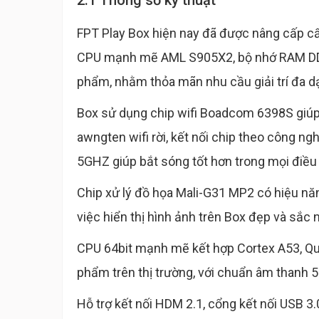
2.1 Thông số kỹ thuật
FPT Play Box hiện nay đã được nâng cấp cấ
CPU mạnh mẽ AML S905X2, bộ nhớ RAM DDR
phẩm, nhằm thỏa mãn nhu cầu giải trí đa d
Box sử dụng chip wifi Boadcom 6398S giúp 
awngten wifi rời, kết nối chip theo công n
5GHZ giúp bắt sóng tốt hơn trong mọi điều k
Chip xử lý đồ họa Mali-G31 MP2 có hiệu năn
việc hiển thị hình ảnh trên Box đẹp và sắc 
CPU 64bit mạnh mẽ kết hợp Cortex A53, Qua
phẩm trên thị trường, với chuẩn âm thanh 5
Hỗ trợ kết nối HDM 2.1, cổng kết nối USB 3.