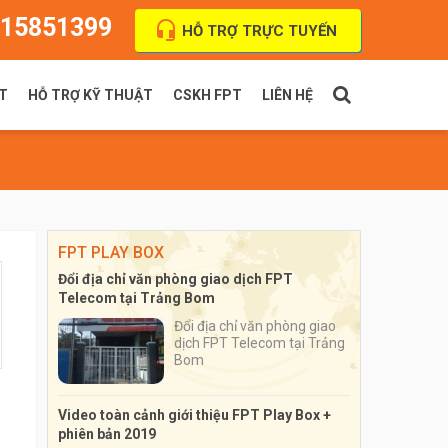
15851399
HỖ TRỢ TRỰC TUYẾN
T
HỖ TRỢ KỸ THUẬT
CSKH FPT
LIÊN HỆ
PT Indoor
Thanh toán cước
FPT Outdoor
Địa chỉ VPGD
FPT PLAY BOX
Đổi địa chỉ văn phòng giao dịch FPT
Telecom tại Trảng Bom
Đổi địa chỉ văn phòng giao
dịch FPT Telecom tại Trảng
Bom
Video toàn cảnh giới thiệu FPT Play Box +
phiên bản 2019