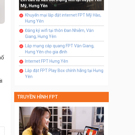
Mỹ, Hưng Yên
Khuyến mại lắp đặt internet FPT Mỹ Hào,
Hưng Yên
Đăng ký wifi tại thôn Đan Nhiễm, Văn
Giang, Hưng Yên
Lắp mạng cáp quang FPT Văn Giang,
Hưng Yên cho gia đình
hố
Internet FPT Hưng Yên
Lắp đặt FPT Play Box chính hãng tại Hưng
Yên
i
TRUYỀN HÌNH FPT