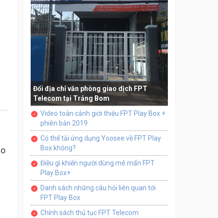
Đổi địa chỉ văn phòng giao dịch FPT
Telecom tại Trảng Bom
Video toàn cảnh giới thiệu FPT Play Box +
phiên bản 2019
Có thể tải ứng dụng Yoosee về FPT Play
Box không?
eo
Điều gì khiến người dùng mê mẩn FPT
Play Box+
Danh sách những câu hỏi liên quan tới
FPT Play Box
Chính sách thủ tục FPT Telecom