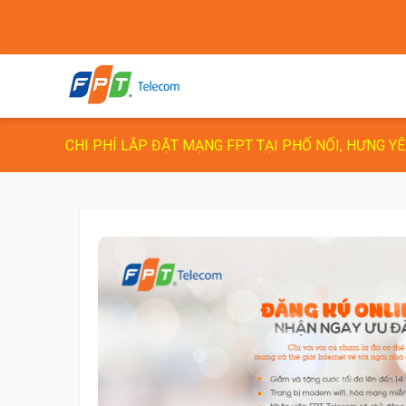
CHI PHÍ LẮP ĐẶT MẠNG FPT TẠI PHỐ NỐI, HƯNG Y