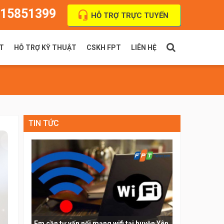
15851399
HỖ TRỢ TRỰC TUYẾN
T
HỖ TRỢ KỸ THUẬT
CSKH FPT
LIÊN HỆ
PT Indoor
Thanh toán cước
FPT Outdoor
Địa chỉ VPGD
TIN TỨC
Em cần tư vấn nối mạng wifi tại huyện Yên