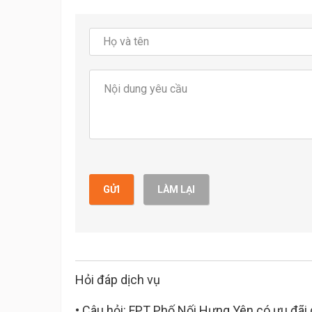
GỬI
LÀM LẠI
Hỏi đáp dịch vụ
• Câu hỏi: FPT Phố Nối Hưng Yên có ưu đãi