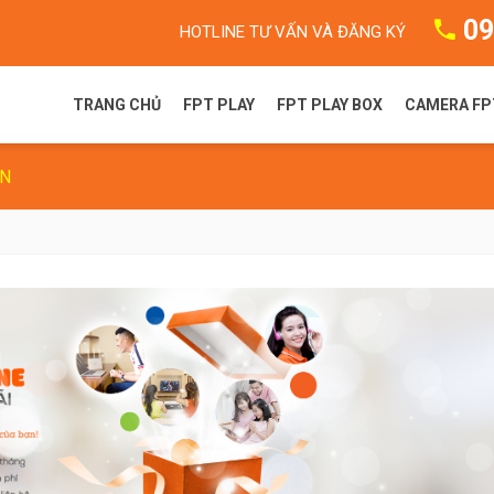
09
HOTLINE TƯ VẤN VÀ ĐĂNG KÝ
TRANG CHỦ
FPT PLAY
FPT PLAY BOX
CAMERA FP
ÊN
FPT Play là gì?
FPT Play Box S
Camera F
Gói dịch vụ FPT Play
FPT Play Box+ T550
Camera 
Truyền hình FPT
FPT Play Box+ S550
FPT Play Box+ S400