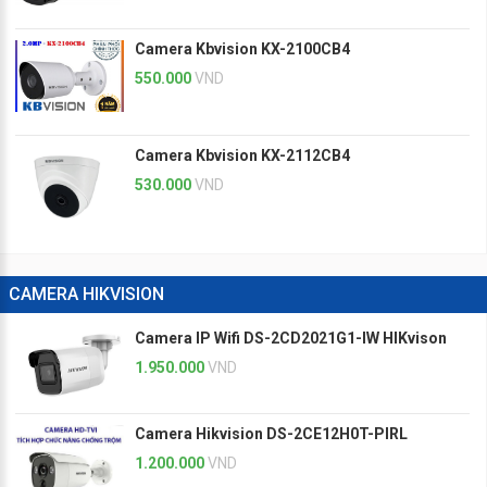
Camera Kbvision KX-2100CB4
550.000
VND
Camera Kbvision KX-2112CB4
530.000
VND
CAMERA HIKVISION
Camera IP Wifi DS-2CD2021G1-IW HIKvison
1.950.000
VND
Camera Hikvision DS-2CE12H0T-PIRL
1.200.000
VND