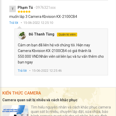
Phạm Tú
- 0976321xxx
T
muốn lắp 3 Camera Kbvision KX-2100CB4
Trả lời
15-06-2022 12:25:10
Đỗ Thanh Tùng
Quản trị viên
Cảm ơn bạn đã liên hệ với chúng tôi. Hiện nay
Camera Kbvision KX-2100CB4 có giá thành là
550.000 VND.Nhân viên sẽ liên lạc và tư vấn thêm cho
bạn ngay
Trả lời
15-06-2022 12:25:46
KIẾN THỨC CAMERA
Camera quan sát bị nhiễu và cách khắc phục
Tìm hiểu nguyên nhân và cách khắc phục camera
quan sát bị nhiễu, chuyên lắp đặt, sửa chữa, bảo
hành camera quan sát cho cá nhân, hộ gia đình,