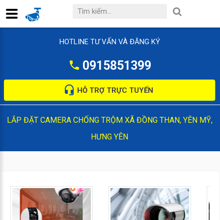
HOTLINE TƯ VẤN VÀ ĐĂNG KÝ
0915851399
HỖ TRỢ TRỰC TUYẾN
LẮP ĐẶT CAMERA CHỐNG TRỘM XÃ ĐỒNG THAN, YÊN MỸ,
HƯNG YÊN