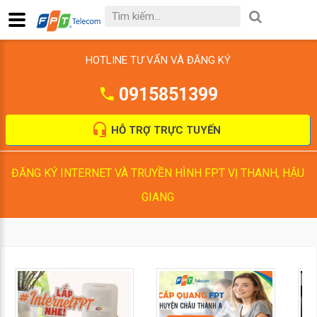
HOTLINE TƯ VẤN VÀ ĐĂNG KÝ
0915851399
HỖ TRỢ TRỰC TUYẾN
ĐĂNG KÝ INTERNET VÀ TRUYỀN HÌNH FPT VỊ THANH, HẬU
GIANG