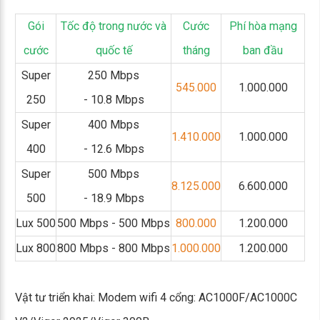
Gói
Tốc độ trong nước và
Cước
Phí hòa mạng
cước
quốc tế
tháng
ban đầu
Super
250 Mbps
545.000
1.000.000
250
- 10.8 Mbps
Super
400 Mbps
1.410.000
1.000.000
400
- 12.6 Mbps
Super
500 Mbps
8.125.000
6.600.000
500
- 18.9 Mbps
Lux 500
500 Mbps - 500 Mbps
800.000
1.200.000
Lux 800
800 Mbps - 800 Mbps
1.000.000
1.200.000
Vật tư triển khai: Modem wifi 4 cổng: AC1000F/AC1000C