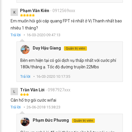
Phạm Văn Kiên
- 0912569xxx
K
Em muốn hỏi gói cáp quang FPT rẻ nhất ở Vị Thanh nhất bao
nhiêu 1 tháng?
Trả lời
16-03-2020 09:47:13
Duy Hậu Giang
Quản trị viên
Bên em hiện tại có gói dịch vụ thấp nhất với cước phí
180k/tháng ạ. Tốc độ đường truyền 22Mbs
Trả lời
16-03-2020 10:17:35
Trần Văn Lời
- 0987927xxx
L
Cân hổ trợ gói cước wifai
Trả lời
26-06-2018 15:38:23
Phạm Đức Phương
Quản trị viên