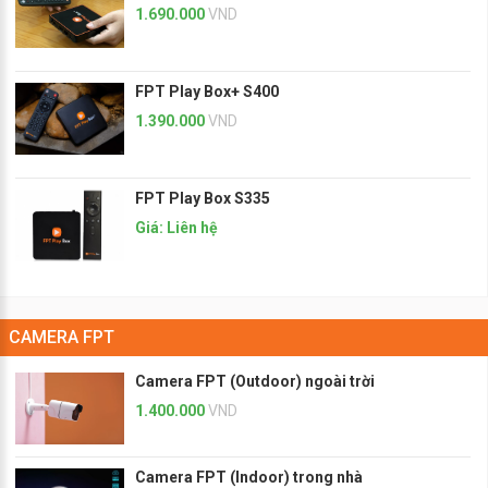
1.690.000
VND
FPT Play Box+ S400
1.390.000
VND
FPT Play Box S335
Giá: Liên hệ
CAMERA FPT
Camera FPT (Outdoor) ngoài trời
1.400.000
VND
Camera FPT (Indoor) trong nhà