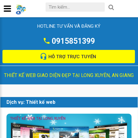
HOTLINE TƯ VẤN VÀ ĐĂNG KÝ
0915851399
HỖ TRỢ TRỰC TUYẾN
THIẾT KẾ WEB GIAO DIỆN ĐẸP TẠI LONG XUYÊN, AN GIANG
Dịch vụ: Thiết kế web