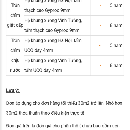
Hệ khung xương Hà Nội, tấm
Trần
-
5 năm
thạch cao Gyproc 9mm
chìm
Hệ khung xương Vĩnh Tường,
giật cấp
-
8 năm
tấm thạch cao Gyproc 9mm
Trần
Hệ khung xương Hà Nội, tấm
-
5 năm
chìm
UCO dày 4mm
chịu
Hệ khung xương Vĩnh Tường,
-
8 năm
nước
tấm UCO dày 4mm
Lưu ý:
Đơn áp dụng cho đơn hàng tối thiểu 30m2 trở lên. Nhỏ hơn
30m2 thỏa thuận theo điều kiện thực tế
Đơn giá trên là đơn giá cho phần thô ( chưa bao gồm sơn