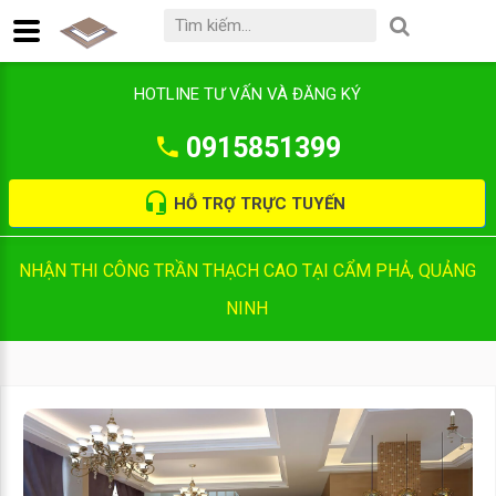
HOTLINE TƯ VẤN VÀ ĐĂNG KÝ
0915851399
HỖ TRỢ TRỰC TUYẾN
NHẬN THI CÔNG TRẦN THẠCH CAO TẠI CẨM PHẢ, QUẢNG
NINH