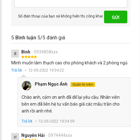
Số điện thoại của bạn sẽ không hiển thị công khai
GỬI
5
Bình luận
5
/5 đánh giá
Bình
- 0934858xxx
B
Mình muốn làm thạch cao cho phòng khách và 2 phòng ngủ
Trả lời
12-05-2022 19:34:22
Phạm Ngọc Ánh
Quản trị viên
Chào anh, cảm ơn anh đã để lại yêu cầu. Nhân viên
bên em đã liên hệ tư vấn báo giá các mẫu trần cho
anh rồi anh nhé.
Trả lời
12-05-2022 19:34:59
Nguyễn Hải
- 0974444xxx
H