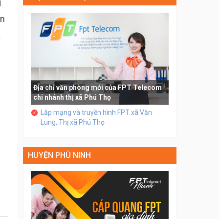
g
ân
a
Địa chỉ văn phòng mới của FPT Telecom
chi nhánh thị xã Phú Thọ
Lắp mạng và truyền hình FPT xã Văn
Lung, Thị xã Phú Thọ
HUYỆN PHÙ NINH