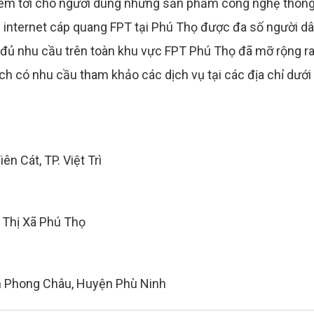
 đem tới cho người dùng những sản phẩm công nghệ thôn
ng internet cáp quang FPT tại Phú Thọ được đa số người d
g đủ nhu cầu trên toàn khu vực FPT Phú Thọ đã mỡ rộng r
ch có nhu cầu tham khảo các dịch vụ tại các địa chỉ dưới
n Cát, TP. Việt Trì
, Thị Xã Phú Thọ
rấn Phong Châu, Huyện Phù Ninh