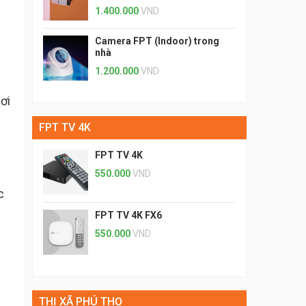
1.400.000
VND
Camera FPT (Indoor) trong
nhà
1.200.000
VND
ơi
FPT TV 4K
FPT TV 4K
550.000
VND
c
FPT TV 4K FX6
550.000
VND
THỊ XÃ PHÚ THỌ