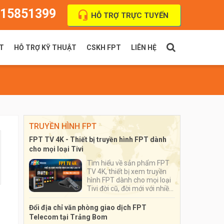
15851399
HỖ TRỢ TRỰC TUYẾN
T
HỖ TRỢ KỸ THUẬT
CSKH FPT
LIÊN HỆ
PT Indoor
Thanh toán cước
FPT Outdoor
Địa chỉ VPGD
TRUYỀN HÌNH FPT
FPT TV 4K - Thiết bị truyền hình FPT dành
cho mọi loại Tivi
Tìm hiểu về sản phẩm FPT
TV 4K, thiết bị xem truyền
hình FPT dành cho mọi loại
Tivi đời cũ, đời mới với nhiều
ứng dụng đặc sắc, số lượng
kênh truyền hình lên tới hơn
Đổi địa chỉ văn phòng giao dịch FPT
200 kênh
Telecom tại Trảng Bom