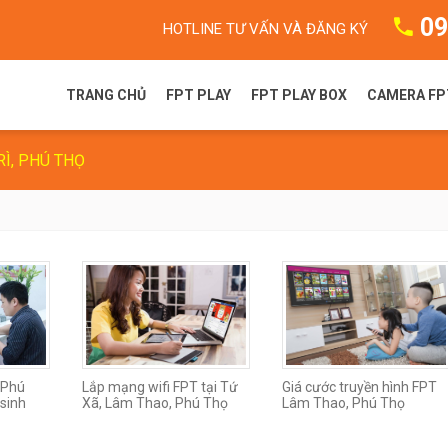
09
HOTLINE TƯ VẤN VÀ ĐĂNG KÝ
TRANG CHỦ
FPT PLAY
FPT PLAY BOX
CAMERA FP
RÌ, PHÚ THỌ
FPT Play là gì?
FPT Play Box S
Camera F
Gói dịch vụ FPT Play
FPT Play Box+ T550
Camera 
Truyền hình FPT
FPT Play Box+ S550
FPT Play Box+ S400
 Phú
Lắp mạng wifi FPT tại Tứ
Giá cước truyền hình FPT
sinh
Xã, Lâm Thao, Phú Thọ
Lâm Thao, Phú Thọ