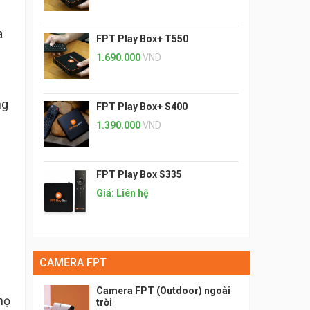
a
FPT Play Box+ T550
1.690.000
VND
ng
FPT Play Box+ S400
1.390.000
VND
FPT Play Box S335
Giá: Liên hệ
CAMERA FPT
Camera FPT (Outdoor) ngoài
họ
trời