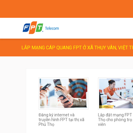
LẮP MẠNG CÁP QUANG FPT Ở XÃ THỤY VÂN, VIỆT T
Đăng ký internet và
Lắp đặt mạng FPT
truyền hình FPT tại thị xã
Thọ cho phòng trọ 
Phú Thọ
viên