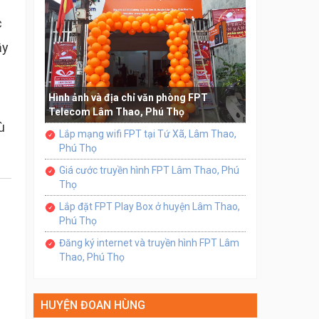
c
ầy
Hình ảnh và địa chỉ văn phòng FPT
Telecom Lâm Thao, Phú Thọ
ù
Lắp mạng wifi FPT tại Tứ Xã, Lâm Thao,
Phú Thọ
Giá cước truyền hình FPT Lâm Thao, Phú
Thọ
Lắp đặt FPT Play Box ở huyện Lâm Thao,
Phú Thọ
Đăng ký internet và truyền hình FPT Lâm
Thao, Phú Thọ
HUYỆN ĐOAN HÙNG