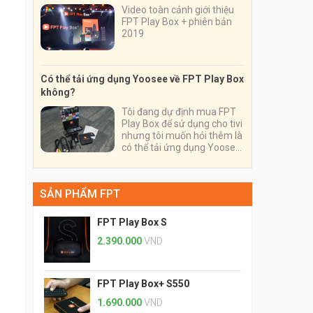
Video toàn cảnh giới thiệu
FPT Play Box + phiên bản
2019
Có thể tải ứng dụng Yoosee về FPT Play Box
không?
Tôi đang dự định mua FPT
Play Box để sử dụng cho tivi
nhưng tôi muốn hỏi thêm là
có thể tải ứng dụng Yoosee
về thiết bị và sử dụng nó
trên thiết bị này được
không?
SẢN PHẨM FPT
FPT Play Box S
2.390.000
VND
FPT Play Box+ S550
1.690.000
VND