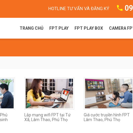
09
HOTLINE TƯ VẤN VÀ ĐĂNG KÝ
TRANG CHỦ
FPT PLAY
FPT PLAY BOX
CAMERA FP
FPT Play là gì?
FPT Play Box S
Camera F
Gói dịch vụ FPT Play
FPT Play Box+ T550
Camera 
Truyền hình FPT
FPT Play Box+ S550
FPT Play Box+ S400
 Phú
Lắp mạng wifi FPT tại Tứ
Giá cước truyền hình FPT
sinh
Xã, Lâm Thao, Phú Thọ
Lâm Thao, Phú Thọ