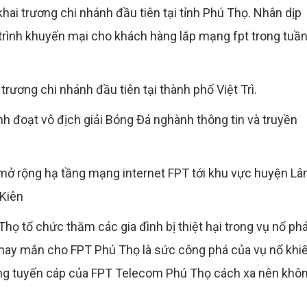
ai trương chi nhánh đầu tiên tại tỉnh Phú Thọ. Nhân dịp
trình khuyến mại cho khách hàng lắp mạng fpt trong tuầ
rương chi nhánh đầu tiên tại thành phố Việt Trì.
h đoạt vô địch giải Bóng Đá nghành thông tin và truyền
ở rộng hạ tầng mạng internet FPT tới khu vực huyện L
 Kiên
ọ tổ chức thăm các gia đình bị thiệt hại trong vụ nổ ph
 may mắn cho FPT Phú Thọ là sức công phá của vụ nổ khi
iêng tuyến cáp của FPT Telecom Phú Thọ cách xa nên khô