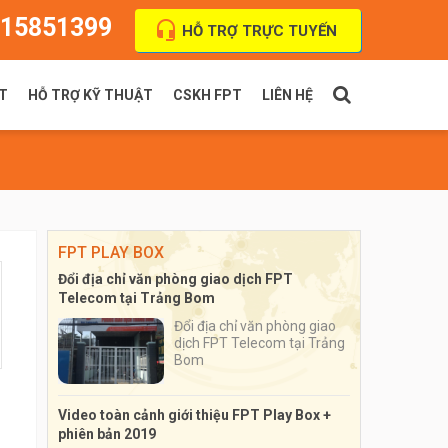
15851399
HỖ TRỢ TRỰC TUYẾN
T
HỖ TRỢ KỸ THUẬT
CSKH FPT
LIÊN HỆ
PT Indoor
Thanh toán cước
FPT Outdoor
Địa chỉ VPGD
FPT PLAY BOX
Đổi địa chỉ văn phòng giao dịch FPT
Telecom tại Trảng Bom
Đổi địa chỉ văn phòng giao
dịch FPT Telecom tại Trảng
Bom
Video toàn cảnh giới thiệu FPT Play Box +
phiên bản 2019