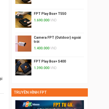
FPT Play Box+ T550
1.690.000
VND
Camera FPT (Outdoor) ngoài
trời
1.400.000
VND
FPT Play Box+ S400
1.390.000
VND
ại
TRUYỀN HÌNH FPT