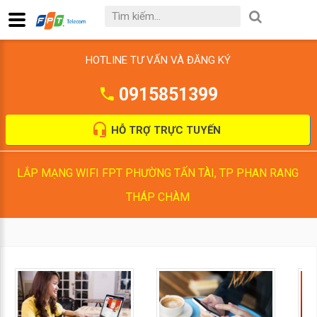
HOTLINE TƯ VẤN VÀ ĐĂNG KÝ
0915851399
HỖ TRỢ TRỰC TUYẾN
LẮP MẠNG WIFI FPT PHƯỜNG TẤN TÀI, TP PHAN RANG
THÁP CHÀM